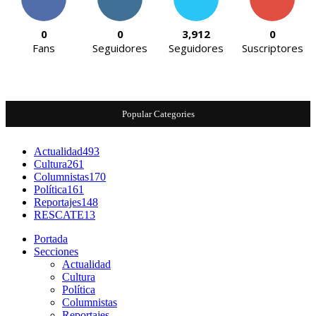
0
0
3,912
0
Fans
Seguidores
Seguidores
Suscriptores
Popular Categories
Actualidad
493
Cultura
261
Columnistas
170
Política
161
Reportajes
148
RESCATE
13
Portada
Secciones
Actualidad
Cultura
Política
Columnistas
Reportajes