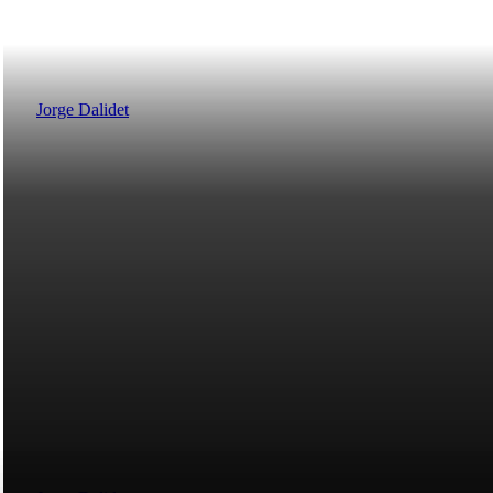
1 DE AGOSTO : DIA DE SUIZA, S
MUNDO
Jorge Dalidet
EXTRACCION DE RAMAS FUNCIO