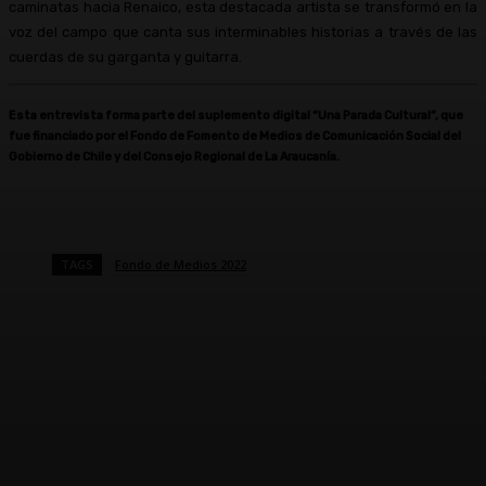
caminatas hacia Renaico, esta destacada artista se transformó en la
voz del campo que canta sus interminables historias a través de las
cuerdas de su garganta y guitarra.
Esta entrevista forma parte del suplemento digital “Una Parada Cultural”, que
fue financiado por el Fondo de Fomento de Medios de Comunicación Social del
Gobierno de Chile y del Consejo Regional de La Araucanía.
TAGS
Fondo de Medios 2022
Facebook
X
Pinterest
WhatsApp