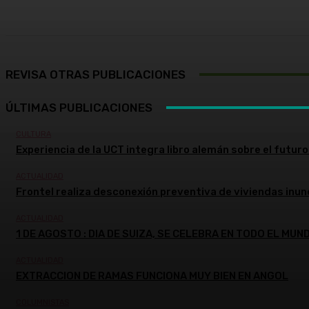
REVISA OTRAS PUBLICACIONES
ÚLTIMAS PUBLICACIONES
CULTURA
Experiencia de la UCT integra libro alemán sobre el futuro 
ACTUALIDAD
Frontel realiza desconexión preventiva de viviendas inun
ACTUALIDAD
1 DE AGOSTO : DIA DE SUIZA, SE CELEBRA EN TODO EL MUN
ACTUALIDAD
EXTRACCION DE RAMAS FUNCIONA MUY BIEN EN ANGOL
COLUMNISTAS