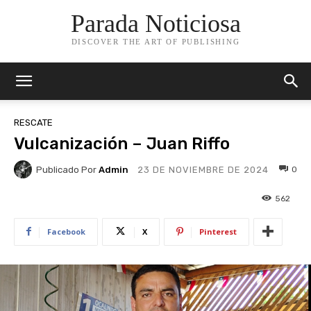
Parada Noticiosa
DISCOVER THE ART OF PUBLISHING
RESCATE
Vulcanización – Juan Riffo
Publicado Por
Admin
0
23 DE NOVIEMBRE DE 2024
562
Facebook
X
Pinterest