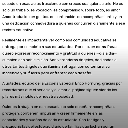
sucede en esas aulas trasciende con creces cualquier salario. No es
solo un trabajo: es vocación, es compromiso y, sobre todo, es amor.
Amor traducido en gestos, en contención, en acompañamiento y en
una dedicación conmovedora a quienes concurren diariamente a ese
recinto educativo.
Realmente es impactante ver cómo esa comunidad educativa se
entrega por completo a sus estudiantes. Por eso, en estas líneas
quiero expresar reconocimiento y gratitud a quienes —día a día—
cumplen esa noble misión. Son verdaderos ángeles, dedicados a
otros tantos ángeles que iluminan el lugar con su ternura, su
inocencia y su fuerza para enfrentar cada desafío.
A ustedes, equipo de la Escuela Especial Erico Hornung: gracias por
recordarnos que el servicio y el amor al prójimo siguen siendo los
pilares más nobles de nuestra sociedad.
Quienes trabajan en esa escuela no solo enseñan: acompañan,
protegen, contienen, impulsan y creen firmemente en las
capacidades y sueños de cada estudiante. Son testigos y
protagonistas del esfuerzo diario de familias que luchan por un