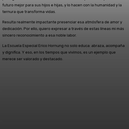
futuro mejor para sus hijos e hijas, y lo hacen con la humanidad y la
ternura que transforma vidas.
Resulta realmente impactante presenciar esa atmósfera de amor y
dedicación. Por ello, quiero expresar a través de estas líneas mi más
sincero reconocimiento a esa noble labor.
La Escuela Especial Erico Hornung no solo educa: abraza, acompaña
y dignifica. Y eso, en los tiempos que vivimos, es un ejemplo que
merece ser valorado y destacado.
Facebook
X
Pinterest
WhatsApp