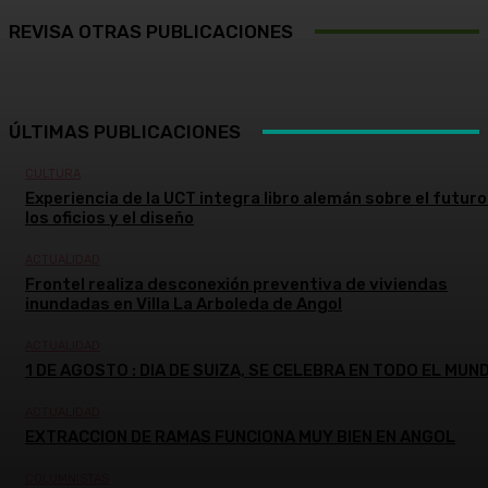
REVISA OTRAS PUBLICACIONES
ÚLTIMAS PUBLICACIONES
CULTURA
Experiencia de la UCT integra libro alemán sobre el futuro
los oficios y el diseño
ACTUALIDAD
Frontel realiza desconexión preventiva de viviendas
inundadas en Villa La Arboleda de Angol
ACTUALIDAD
1 DE AGOSTO : DIA DE SUIZA, SE CELEBRA EN TODO EL MUN
ACTUALIDAD
EXTRACCION DE RAMAS FUNCIONA MUY BIEN EN ANGOL
COLUMNISTAS