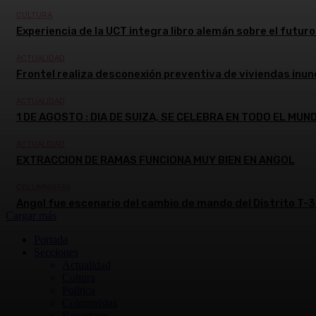
CULTURA
Experiencia de la UCT integra libro alemán sobre el futuro 
ACTUALIDAD
Frontel realiza desconexión preventiva de viviendas inun
ACTUALIDAD
1 DE AGOSTO : DIA DE SUIZA, SE CELEBRA EN TODO EL MUN
ACTUALIDAD
EXTRACCION DE RAMAS FUNCIONA MUY BIEN EN ANGOL
COLUMNISTAS
Angol fue escenario del cambio de mando del Distrito T-3
Cargar más
Portada
Secciones
Actualidad
Cultura
Política
Columnistas
Reportajes