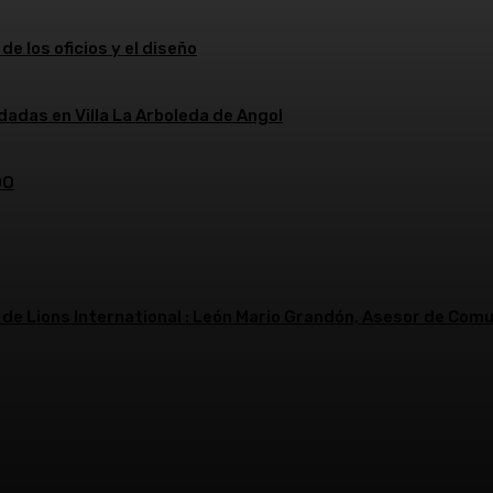
de los oficios y el diseño
dadas en Villa La Arboleda de Angol
DO
 de Lions International : León Mario Grandón, Asesor de Comu