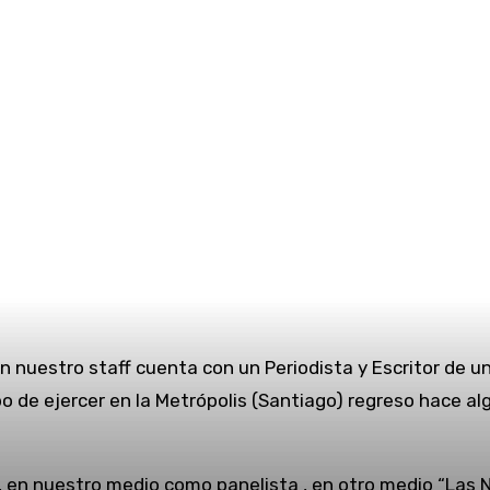
 nuestro staff cuenta con un Periodista y Escritor de u
de ejercer en la Metrópolis (Santiago) regreso hace alg
, en nuestro medio como panelista , en otro medio “Las