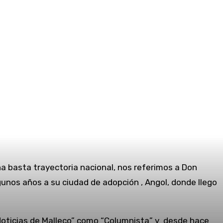
na basta trayectoria nacional, nos referimos a Don
unos años a su ciudad de adopción , Angol, donde llego
 Noticias de Malleco” como “Columnista” y desde hace