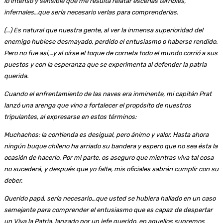
lo intenso y sensible que me resulta relatar escenas terribles,
infernales…que sería necesario verlas para comprenderlas.
(…) Es natural que nuestra gente, al ver la inmensa superioridad del
enemigo hubiese desmayado, perdido el entusiasmo o haberse rendido.
Pero no fue así,…y al oírse el toque de corneta todo el mundo corrió a sus
puestos y con la esperanza que se experimenta al defender la patria
querida.
Cuando el enfrentamiento de las naves era inminente, mi capitán Prat
lanzó una arenga que vino a fortalecer el propósito de nuestros
tripulantes, al expresarse en estos términos:
Muchachos: la contienda es desigual, pero ánimo y valor. Hasta ahora
ningún buque chileno ha arriado su bandera y espero que no sea ésta la
ocasión de hacerlo. Por mi parte, os aseguro que mientras viva tal cosa
no sucederá, y después que yo falte, mis oficiales sabrán cumplir con su
deber.
Querido papá, sería necesario…que usted se hubiera hallado en un caso
semejante para comprender el entusiasmo que es capaz de despertar
un Viva la Patria, lanzado por un jefe querido, en aquellos supremos