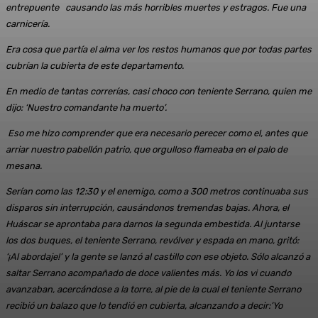
entrepuente causando las más horribles muertes y estragos. Fue una
carnicería.
Era cosa que partía el alma ver los restos humanos que por todas partes
cubrían la cubierta de este departamento.
En medio de tantas correrías, casi choco con teniente Serrano, quien me
dijo: ‘Nuestro comandante ha muerto’.
Eso me hizo comprender que era necesario perecer como el, antes que
arriar nuestro pabellón patrio, que orgulloso flameaba en el palo de
mesana.
Serían como las 12:30 y el enemigo, como a 300 metros continuaba sus
disparos sin interrupción, causándonos tremendas bajas. Ahora, el
Huáscar se aprontaba para darnos la segunda embestida. Al juntarse
los dos buques, el teniente Serrano, revólver y espada en mano, gritó:
‘¡Al abordaje!’ y la gente se lanzó al castillo con ese objeto. Sólo alcanzó a
saltar Serrano acompañado de doce valientes más. Yo los vi cuando
avanzaban, acercándose a la torre, al pie de la cual el teniente Serrano
recibió un balazo que lo tendió en cubierta, alcanzando a decir:’Yo