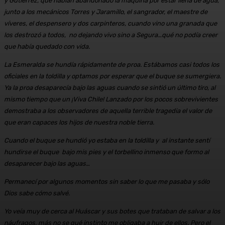
y Gutiérrez, que habían abandonado la máquina por estar llena de agua,
junto a los mecánicos Torres y Jaramillo, el sangrador, el maestre de
víveres, el despensero y dos carpinteros, cuando vino una granada que
los destrozó a todos, no dejando vivo sino a Segura…qué no podía creer
que había quedado con vida.
La Esmeralda se hundía rápidamente de proa. Estábamos casi todos los
oficiales en la toldilla y optamos por esperar que el buque se sumergiera.
Ya la proa desaparecía bajo las aguas cuando se sintió un último tiro, al
mismo tiempo que un ¡Viva Chile! Lanzado por los pocos sobrevivientes
demostraba a los observadores de aquella terrible tragedia el valor de
que eran capaces los hijos de nuestra noble tierra.
Cuando el buque se hundió yo estaba en la toldilla y al instante sentí
hundirse el buque bajo mis pies y el torbellino inmenso que formo al
desaparecer bajo las aguas…
Permanecí por algunos momentos sin saber lo que me pasaba y sólo
Dios sabe cómo salvé.
Yo veía muy de cerca al Huáscar y sus botes que trataban de salvar a los
náufragos, más no se qué instinto me obligaba a huir de ellos. Pero el