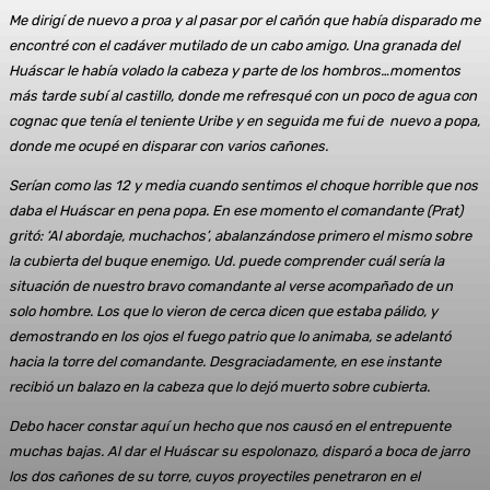
Me dirigí de nuevo a proa y al pasar por el cañón que había disparado me
encontré con el cadáver mutilado de un cabo amigo. Una granada del
Huáscar le había volado la cabeza y parte de los hombros…momentos
más tarde subí al castillo, donde me refresqué con un poco de agua con
cognac que tenía el teniente Uribe y en seguida me fui de nuevo a popa,
donde me ocupé en disparar con varios cañones.
Serían como las 12 y media cuando sentimos el choque horrible que nos
daba el Huáscar en pena popa. En ese momento el comandante (Prat)
gritó: ‘Al abordaje, muchachos’, abalanzándose primero el mismo sobre
la cubierta del buque enemigo. Ud. puede comprender cuál sería la
situación de nuestro bravo comandante al verse acompañado de un
solo hombre. Los que lo vieron de cerca dicen que estaba pálido, y
demostrando en los ojos el fuego patrio que lo animaba, se adelantó
hacia la torre del comandante. Desgraciadamente, en ese instante
recibió un balazo en la cabeza que lo dejó muerto sobre cubierta.
Debo hacer constar aquí un hecho que nos causó en el entrepuente
muchas bajas. Al dar el Huáscar su espolonazo, disparó a boca de jarro
los dos cañones de su torre, cuyos proyectiles penetraron en el