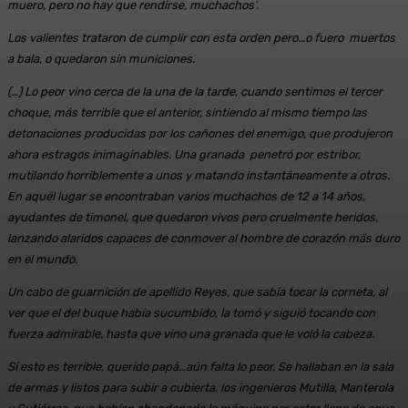
muero, pero no hay que rendirse, muchachos’.
Los valientes trataron de cumplir con esta orden pero…o fuero muertos
a bala, o quedaron sin municiones.
(…) Lo peor vino cerca de la una de la tarde, cuando sentimos el tercer
choque, más terrible que el anterior, sintiendo al mismo tiempo las
detonaciones producidas por los cañones del enemigo, que produjeron
ahora estragos inimaginables. Una granada penetró por estribor,
mutilando horriblemente a unos y matando instantáneamente a otros.
En aquél lugar se encontraban varios muchachos de 12 a 14 años,
ayudantes de timonel, que quedaron vivos pero cruelmente heridos,
lanzando alaridos capaces de conmover al hombre de corazón más duro
en el mundo.
Un cabo de guarnición de apellido Reyes, que sabía tocar la corneta, al
ver que el del buque había sucumbido, la tomó y siguió tocando con
fuerza admirable, hasta que vino una granada que le voló la cabeza.
Si esto es terrible, querido papá…aún falta lo peor. Se hallaban en la sala
de armas y listos para subir a cubierta, los ingenieros Mutilla, Manterola