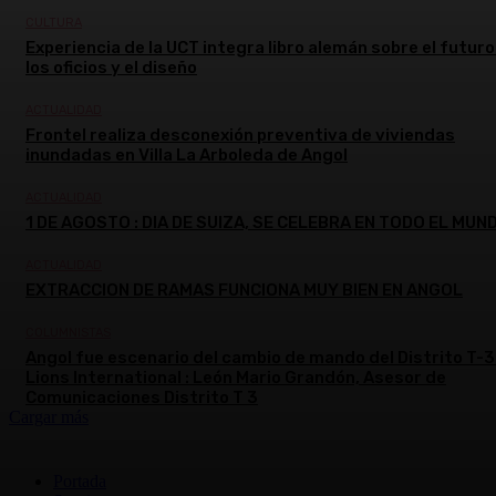
CULTURA
Experiencia de la UCT integra libro alemán sobre el futuro
los oficios y el diseño
ACTUALIDAD
Frontel realiza desconexión preventiva de viviendas
inundadas en Villa La Arboleda de Angol
ACTUALIDAD
1 DE AGOSTO : DIA DE SUIZA, SE CELEBRA EN TODO EL MUN
ACTUALIDAD
EXTRACCION DE RAMAS FUNCIONA MUY BIEN EN ANGOL
COLUMNISTAS
Angol fue escenario del cambio de mando del Distrito T-3
Lions International : León Mario Grandón, Asesor de
Comunicaciones Distrito T 3
Cargar más
Portada