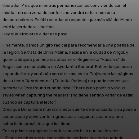
liberador. Y es que mientras permanezcamos conviviendo con el
miedo… en esa zona de confort, no vendrá este remezón a
despercudirnos. Es útil recordar al respecto, que más allá del Miedo
está la verdadera Libertad.
Hay que atreverse a dar ese paso.
Finalmente, damos un giro radical para recomendar a una poetisa de
la región. Se trata de Drina Molina, nacida en la ciudad de Angol, y
quien trabajara por muchos años en el Regimiento “Húsares” de
Angol, como especialista en Ayudantía General. Entiendo que es su
segundo libro; y continúa con el mismo estilo. Trajinando las páginas
de su texto “Atardeceres” (Editorial Rarinco) no puede menos que
recordar a Ezra Pound cuando dice: “There is no point in various
styles when capturing the readers” (no tiene sentido variar de estilo
cuando se captura al lector)
Creo que Drina tiene muy claro esta suerte de enunciado, y su poesía
cadenciosa y envolvente regresa para seguir atrapando a una
cohorte de prosélitos, que los tiene.
En las primeras páginas la autora advierte lo que ha de venir:
-“Estos escritos son la expresión de sentires que han quedado