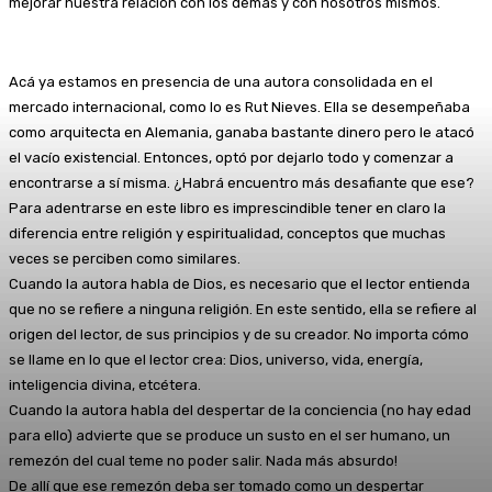
mejorar nuestra relación con los demás y con nosotros mismos.
Acá ya estamos en presencia de una autora consolidada en el
mercado internacional, como lo es Rut Nieves. Ella se desempeñaba
como arquitecta en Alemania, ganaba bastante dinero pero le atacó
el vacío existencial. Entonces, optó por dejarlo todo y comenzar a
encontrarse a sí misma. ¿Habrá encuentro más desafiante que ese?
Para adentrarse en este libro es imprescindible tener en claro la
diferencia entre religión y espiritualidad, conceptos que muchas
veces se perciben como similares.
Cuando la autora habla de Dios, es necesario que el lector entienda
que no se refiere a ninguna religión. En este sentido, ella se refiere al
origen del lector, de sus principios y de su creador. No importa cómo
se llame en lo que el lector crea: Dios, universo, vida, energía,
inteligencia divina, etcétera.
Cuando la autora habla del despertar de la conciencia (no hay edad
para ello) advierte que se produce un susto en el ser humano, un
remezón del cual teme no poder salir. Nada más absurdo!
De allí que ese remezón deba ser tomado como un despertar