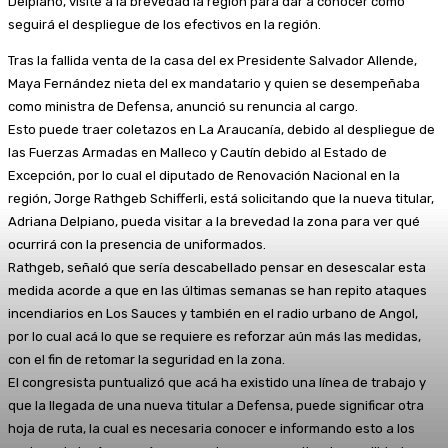
Delpiano, visite a la brevedad la región para dar a conocer cómo
seguirá el despliegue de los efectivos en la región.
Tras la fallida venta de la casa del ex Presidente Salvador Allende,
Maya Fernández nieta del ex mandatario y quien se desempeñaba
como ministra de Defensa, anunció su renuncia al cargo.
Esto puede traer coletazos en La Araucanía, debido al despliegue de
las Fuerzas Armadas en Malleco y Cautín debido al Estado de
Excepción, por lo cual el diputado de Renovación Nacional en la
región, Jorge Rathgeb Schifferli, está solicitando que la nueva titular,
Adriana Delpiano, pueda visitar a la brevedad la zona para ver qué
ocurrirá con la presencia de uniformados.
Rathgeb, señaló que sería descabellado pensar en desescalar esta
medida acorde a que en las últimas semanas se han repito ataques
incendiarios en Los Sauces y también en el radio urbano de Angol,
por lo cual acá lo que se requiere es reforzar aún más las medidas,
con el fin de retomar la seguridad en la zona.
El congresista puntualizó que acá ha existido una línea de trabajo y
que la llegada de una nueva titular a Defensa, puede significar otra
hoja de ruta, la cual es necesaria conocer e informando esto a los