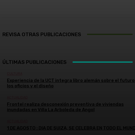
Facebook
X
Pinterest
WhatsApp
REVISA OTRAS PUBLICACIONES
ÚLTIMAS PUBLICACIONES
CULTURA
Experiencia de la UCT integra libro alemán sobre el futuro
los oficios y el diseño
ACTUALIDAD
Frontel realiza desconexión preventiva de viviendas
inundadas en Villa La Arboleda de Angol
ACTUALIDAD
1 DE AGOSTO : DIA DE SUIZA, SE CELEBRA EN TODO EL MUN