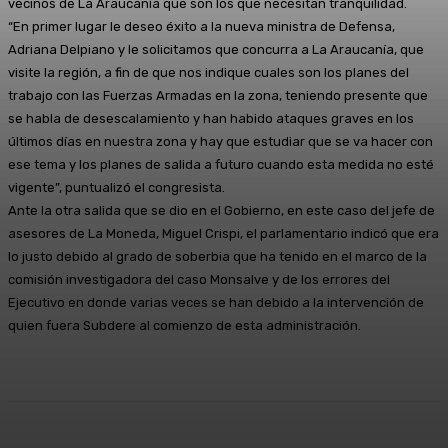
vecinos de La Araucanía que son los que necesitan tranquilidad.
“En primer lugar le deseo éxito a la nueva ministra de Defensa,
Adriana Delpiano y le solicitamos que concurra a La Araucanía, que
visite la región, a fin de que nos indique cuales son los planes del
trabajo con las Fuerzas Armadas en la zona, teniendo presente que
se habla de desescalamiento y han habido ataques graves en los
últimos días en nuestra zona y hay que estudiar que se va hacer con
ese tema y los planes de salida a futuro cuando esta medida no esté
vigente”, puntualizó el congresista.
Ante la otra salida que se dio en el Gobierno, en este caso del jefe de
asesores de La Moneda, Miguel Crispi, el parlamentario indicó que era
lo justo debido al grado de soberbia que ha tenido en el marco de la
comisión investigadora del caso Monsalve y de los errores del
Ejecutivo en donde varias veces se han debido a la intervención de
quien fuera Subdere al comienzo de esta administración.