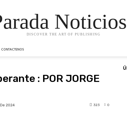
Parada Noticios
DISCOVER THE ART OF PUBLISHING
CONTACTENOS
Ú
perante : POR JORGE
323
0
 De 2024
t
WhatsApp