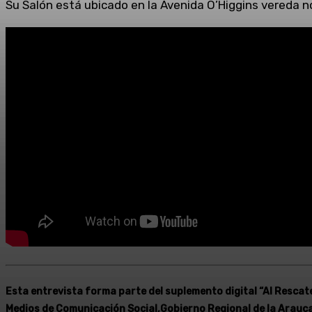
Su Salón está ubicado en la Avenida O’Higgins vereda n
Esta entrevista forma parte del suplemento digital “Al Rescate 
Medios de Comunicación Social,Gobierno Regional de la Arauca