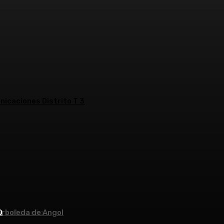
nicaciones Distrito T 3
Arboleda de Angol
s y el diseño
O