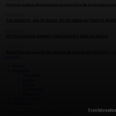
Frontel realiza desconexión preventiva de viviendas inun
ACTUALIDAD
1 DE AGOSTO : DIA DE SUIZA, SE CELEBRA EN TODO EL MUN
ACTUALIDAD
EXTRACCION DE RAMAS FUNCIONA MUY BIEN EN ANGOL
COLUMNISTAS
Angol fue escenario del cambio de mando del Distrito T-3
Cargar más
Portada
Secciones
Actualidad
Cultura
Política
Columnistas
Reportajes
¿Quienes Somos?
Contactenos
Frontel realiz
Experienc
© Newspaper WordPress Theme by TagDiv