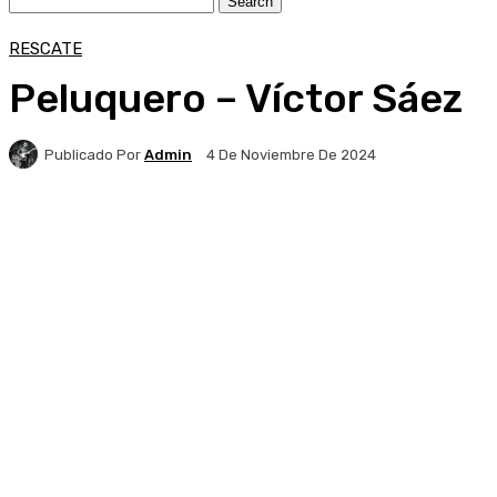
RESCATE
Peluquero – Víctor Sáez
Publicado Por
Admin
4 De Noviembre De 2024
Facebook
X
Pinterest
WhatsApp