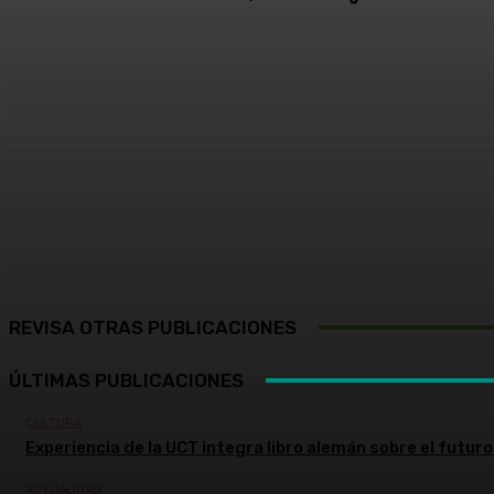
Cuota
Facebook
X
Pinterest
REVISA OTRAS PUBLICACIONES
ÚLTIMAS PUBLICACIONES
CULTURA
Experiencia de la UCT integra libro alemán sobre el futuro 
ACTUALIDAD