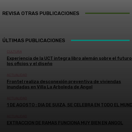
REVISA OTRAS PUBLICACIONES
ÚLTIMAS PUBLICACIONES
CULTURA
Experiencia de la UCT integra libro alemán sobre el futuro
los oficios y el diseño
ACTUALIDAD
Frontel realiza desconexión preventiva de viviendas
inundadas en Villa La Arboleda de Angol
ACTUALIDAD
1 DE AGOSTO : DIA DE SUIZA, SE CELEBRA EN TODO EL MUN
ACTUALIDAD
EXTRACCION DE RAMAS FUNCIONA MUY BIEN EN ANGOL