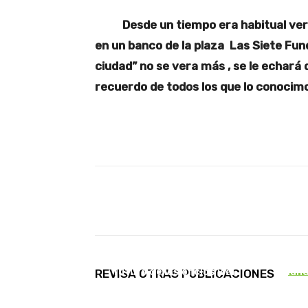
Desde un tiempo era habitual ver a 
en un banco de la plaza Las Siete Fund
ciudad” no se vera más , se le echar
recuerdo de todos los que lo conocimo
Facebook
X
Cuota
CULTURA
A
Experiencia de la UCT
Frontel 
integra libro alemán sobre el
preven
futuro de los oficios y el
inund
REVISA OTRAS PUBLICACIONES
diseño
Arb