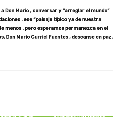
Don Mario , conversar y “arreglar el mundo”
aciones , ese “paisaje típico ya de nuestra
á de menos , pero esperamos permanezca en el
s. Don Mario Curriel Fuentes , descanse en paz.
Pinterest
WhatsApp
CTUALIDAD
ACTUALIDAD
realiza desconexión
tiva de viviendas
1 DE AGOSTO : DIA DE SUIZA,
adas en Villa La
SE CELEBRA EN TODO EL
oleda de Angol
MUNDO