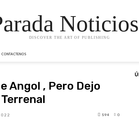
Parada Noticios
DISCOVER THE ART OF PUBLISHING
CONTACTENOS
Ú
e Angol , Pero Dejo
 Terrenal
594
0
2022
t
WhatsApp