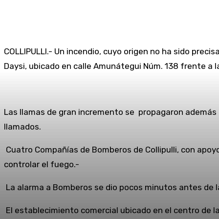
COLLIPULLI.- Un incendio, cuyo origen no ha sido prec
Daysi, ubicado en calle Amunátegui Núm. 138 frente a la 
Las llamas de gran incremento se propagaron además 
llamados.
Cuatro Compañías de Bomberos de Collipulli, con apoyo
controlar el fuego.-
La alarma a Bomberos se dio pocos minutos antes de la
El establecimiento comercial ubicado en el centro de l