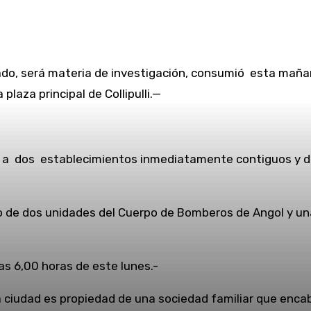
isado, será materia de investigación, consumió esta ma
plaza principal de Collipulli.—
a dos establecimientos inmediatamente contiguos y do
 de dos unidades del Cuerpo de Bomberos de Angol y una 
s 6,00 horas de este lunes.-
a ciudad es propiedad de una sociedad familiar que enca