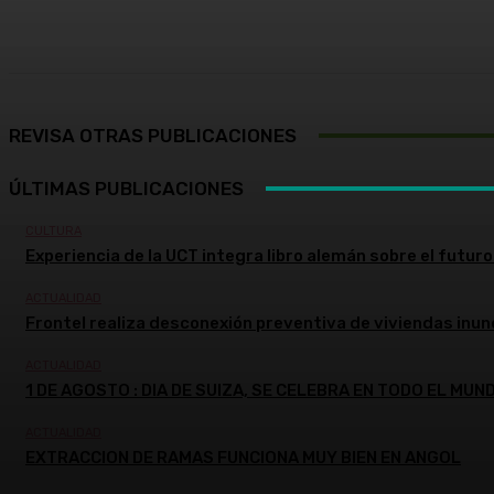
Cuota
Facebook
X
Pinterest
REVISA OTRAS PUBLICACIONES
ÚLTIMAS PUBLICACIONES
CULTURA
Experiencia de la UCT integra libro alemán sobre el futuro 
ACTUALIDAD
Frontel realiza desconexión preventiva de viviendas inun
ACTUALIDAD
1 DE AGOSTO : DIA DE SUIZA, SE CELEBRA EN TODO EL MUN
ACTUALIDAD
EXTRACCION DE RAMAS FUNCIONA MUY BIEN EN ANGOL