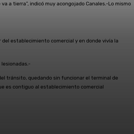
se va a tierra”, indicó muy acongojado Canales.-Lo mismo
 del establecimiento comercial y en donde vivía la
lesionadas.-
l tránsito, quedando sin funcionar el terminal de
ue es contiguo al establecimiento comercial