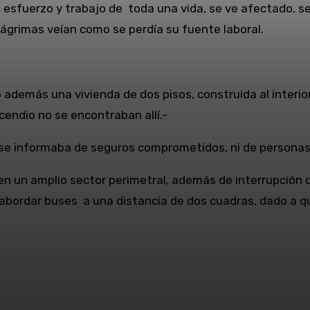
El esfuerzo y trabajo de toda una vida, se ve afectado, 
 lágrimas veían como se perdía su fuente laboral.
además una vivienda de dos pisos, construida al interior
endio no se encontraban allí.-
e informaba de seguros comprometidos, ni de personas 
n un amplio sector perimetral, además de interrupción de
 abordar buses a una distancia de dos cuadras, dado a q