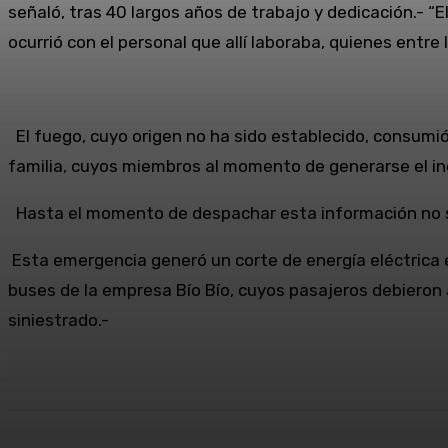
señaló, tras 40 largos años de trabajo y dedicación.- “
ocurrió con el personal que allí laboraba, quienes entre
El fuego, cuyo origen no ha sido establecido, consumió 
familia, cuyos miembros al momento de generarse el inc
Hasta el momento de despachar esta información no s
Esta emergencia generó un corte de energía eléctrica e
buses de la empresa Bío Bío, cuyos pasajeros debieron
siniestrado.-