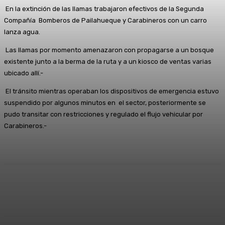
En la extinción de las llamas trabajaron efectivos de la Segunda
Compañía Bomberos de Pailahueque y Carabineros con un carro
lanza agua.
Las llamas por momento amenazaron con propagarse a un bosque
existente junto a la berma de la ruta y a un kiosco de ventas varias
ubicado allí.-
El tránsito mientras operaban los dispositivos de emergencia estuvo
suspendido por algunos minutos en el sector, posteriormente se
pudo transitar con restricciones y regulado el flujo vehicular por
Carabineros.-
Facebook
X
Pinterest
WhatsApp