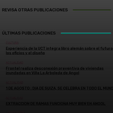
REVISA OTRAS PUBLICACIONES
ÚLTIMAS PUBLICACIONES
CULTURA
Experiencia de la UCT integra libro alemán sobre el futuro
los oficios y el diseño
ACTUALIDAD
Frontel realiza desconexión preventiva de viviendas
inundadas en Villa La Arboleda de Angol
ACTUALIDAD
1 DE AGOSTO : DIA DE SUIZA, SE CELEBRA EN TODO EL MUN
ACTUALIDAD
EXTRACCION DE RAMAS FUNCIONA MUY BIEN EN ANGOL