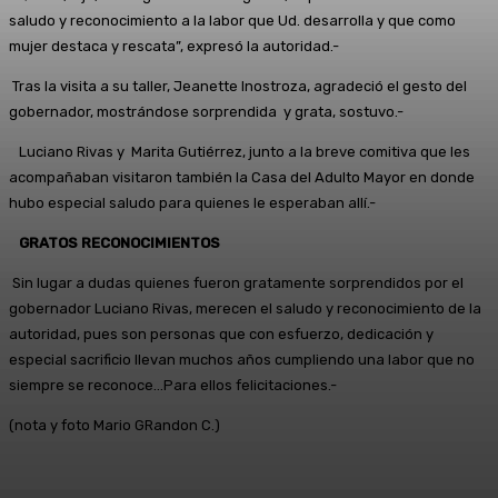
saludo y reconocimiento a la labor que Ud. desarrolla y que como
mujer destaca y rescata”, expresó la autoridad.-
Tras la visita a su taller, Jeanette Inostroza, agradeció el gesto del
gobernador, mostrándose sorprendida y grata, sostuvo.-
Luciano Rivas y Marita Gutiérrez, junto a la breve comitiva que les
acompañaban visitaron también la Casa del Adulto Mayor en donde
hubo especial saludo para quienes le esperaban allí.-
GRATOS RECONOCIMIENTOS
Sin lugar a dudas quienes fueron gratamente sorprendidos por el
gobernador Luciano Rivas, merecen el saludo y reconocimiento de la
autoridad, pues son personas que con esfuerzo, dedicación y
especial sacrificio llevan muchos años cumpliendo una labor que no
siempre se reconoce…Para ellos felicitaciones.-
(nota y foto Mario GRandon C.)