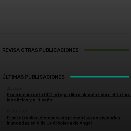
Facebook
X
Pinterest
WhatsApp
REVISA OTRAS PUBLICACIONES
ÚLTIMAS PUBLICACIONES
CULTURA
Experiencia de la UCT integra libro alemán sobre el futuro
los oficios y el diseño
ACTUALIDAD
Frontel realiza desconexión preventiva de viviendas
inundadas en Villa La Arboleda de Angol