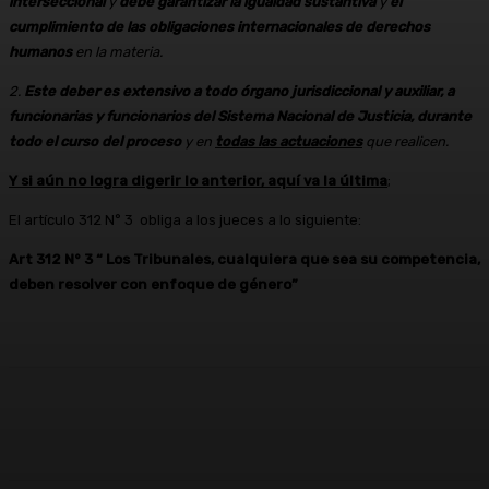
interseccional
y
debe garantizar la igualdad sustantiva
y
el
cumplimiento de las obligaciones internacionales de derechos
humanos
en la materia.
2.
Este deber es extensivo a todo órgano jurisdiccional y auxiliar, a
funcionarias y funcionarios del Sistema Nacional de Justicia, durante
todo el curso del proceso
y en
todas las actuaciones
que realicen.
Y si aún no logra digerir lo anterior, aquí va la última
;
El artículo 312 N° 3 obliga a los jueces a lo siguiente:
Art 312 N° 3 “ Los Tribunales, cualquiera que sea su competencia,
deben resolver con enfoque de género”
Facebook
X
Pinterest
WhatsApp