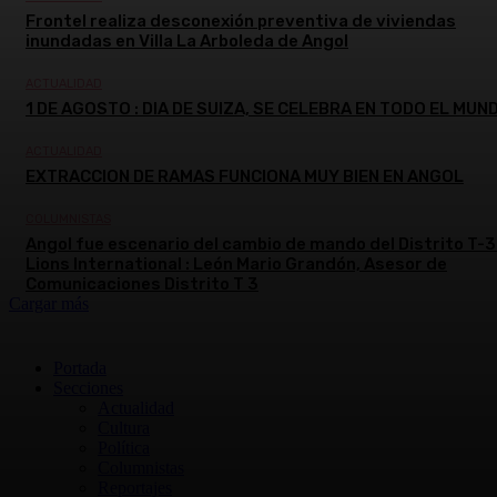
Frontel realiza desconexión preventiva de viviendas
inundadas en Villa La Arboleda de Angol
ACTUALIDAD
1 DE AGOSTO : DIA DE SUIZA, SE CELEBRA EN TODO EL MUN
ACTUALIDAD
EXTRACCION DE RAMAS FUNCIONA MUY BIEN EN ANGOL
COLUMNISTAS
Angol fue escenario del cambio de mando del Distrito T-3
Lions International : León Mario Grandón, Asesor de
Comunicaciones Distrito T 3
Cargar más
Portada
Secciones
Actualidad
Cultura
Política
Columnistas
Reportajes