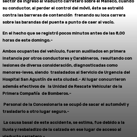
sector de ingreso al viaducto carretero sobre el Malleco, cuando
su conductor, al perder el control del móvil, éste se estrelló
contra las barreras de contención frenando su loca carrera
sobre las barandas del puente a punto de caer al vacío.
En el hecho que se registró pocos minutos antes de las 8,00
horas de este domingo.-
Ambos ocupantes del vehículo, fueron auxiliados en primera
instancia por otros conductores y Carabineros, resultando con
lesiones de diversa consideración, diagnosticadas como
menores-leves, siendo trasladados al Servicio de Urgencia del
Hospital San Agustín de esta ciudad.- Al lugar concurrieron
además efectivos de la Unidad de Rescate Vehicular de la
Primera Compañía de Bomberos.-
Personal de la Concesionaria se ocupó de sacar el automóvil y
trasladarlo a otro lugar seguro.-
La causa basal de este accidente, se estima, fue debido a la
lluvia y resbaladizo de la calzada en ese lugar de acceso al
viaducto carretero.-