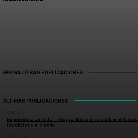
Facebook
X
Pinterest
WhatsApp
REVISA OTRAS PUBLICACIONES
ÚLTIMAS PUBLICACIONES
CULTURA
Experiencia de la UCT integra libro alemán sobre el futuro
los oficios y el diseño
ACTUALIDAD