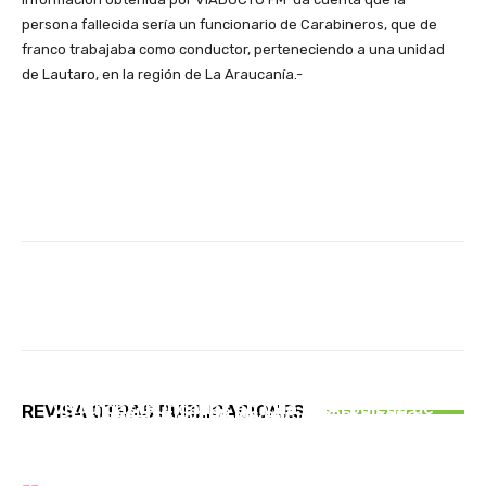
persona fallecida sería un funcionario de Carabineros, que de
franco trabajaba como conductor, perteneciendo a una unidad
de Lautaro, en la región de La Araucanía.-
Facebook
X
Pinterest
Whats
ACTUALIDAD
CULTURA
Frontel realiza desconexión preventiva de
Experiencia de la UCT integra libro alemán
ACTUALIDAD
viviendas inundadas en Villa La Arboleda de
REVISA OTRAS PUBLICACIONES
sobre el futuro de los oficios y el diseño
1 DE AGOSTO : DIA DE SUIZA, SE CELEBRA EN
Angol
TODO EL MUNDO