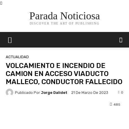
Parada Noticiosa
DISCOVER THE ART OF PUBLISHING
ACTUALIDAD
VOLCAMIENTO E INCENDIO DE
CAMION EN ACCESO VIADUCTO
MALLECO, CONDUCTOR FALLECIDO
Publicado Por
Jorge Dalidet
0
21 De Marzo De 2023
485
Facebook
X
Pinterest
Whats