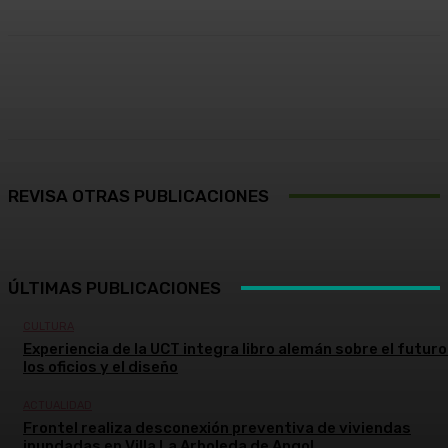
Facebook
X
Pinterest
WhatsApp
REVISA OTRAS PUBLICACIONES
ÚLTIMAS PUBLICACIONES
CULTURA
Experiencia de la UCT integra libro alemán sobre el futuro
los oficios y el diseño
ACTUALIDAD
Frontel realiza desconexión preventiva de viviendas
inundadas en Villa La Arboleda de Angol