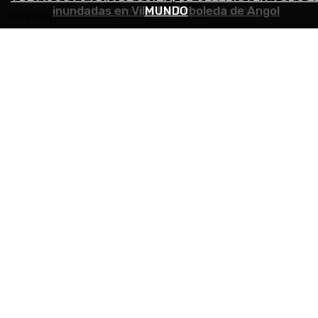
inundadas en Villa La Arboleda de Angol
futuro de los oficios y el diseño
MUNDO
© Newspaper WordPress Theme by TagDiv