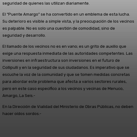
seguridad de quienes las utilizan diariamente.
El “Puente Amargo” se ha convertido en un emblema de esta lucha.
Su deterioro es visible a simple vista, y la preocupación de los vecinos
es palpable. No es solo una cuestión de comodidad, sino de
seguridad y desarrollo.
El llamado de los vecinos no es en vano; es un grito de auxilio que
exige una respuesta inmediata de las autoridades competentes. Las
inversiones en infraestructura son inversiones en el futuro de
Collipulli y en la seguridad de sus ciudadanos. Es imperativo que se
escuche la voz de la comunidad y que se tomen medidas concretas
para abordar este problema que afecta a varios sectores rurales,
pero en este caso específico a los vecinos y vecinas de Menuco,
Amargo, La Seis.-
En la Dirección de Vialidad del Ministerio de Obras Públicas, no deben
hacer oídos sordos.-