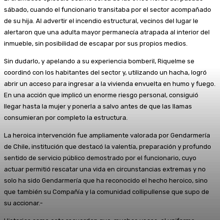
sábado, cuando el funcionario transitaba por el sector acompañado
de su hija. Al advertir el incendio estructural, vecinos del lugar le
alertaron que una adulta mayor permanecía atrapada al interior del
inmueble, sin posibilidad de escapar por sus propios medios.
Sin dudarlo, y apelando a su experiencia bomberil, Riquelme se
coordinó con los habitantes del sector y, utilizando un hacha, logró
abrir un acceso para ingresar a la vivienda envuelta en humo y fuego.
En una acción que implicó un enorme riesgo personal, consiguió
llegar hasta la mujer y ponerla a salvo antes de que las llamas
consumieran por completo la estructura.
La heroica intervención fue ampliamente valorada por Gendarmería
de Chile, institución que destacó la valentía, preparación y profundo
sentido de servicio público demostrado por el funcionario, cuyo
actuar permitió rescatar una vida en circunstancias extremas y no
solo ha sido Gendarmería que ha reconocido el hecho heroico, sino
que también su Compañía y la comunidad collipullense que supo de
su accionar.-