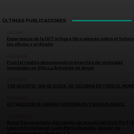
ÚLTIMAS PUBLICACIONES
CULTURA
Experiencia de la UCT integra libro alemán sobre el futuro
los oficios y el diseño
ACTUALIDAD
Frontel realiza desconexión preventiva de viviendas
inundadas en Villa La Arboleda de Angol
ACTUALIDAD
1 DE AGOSTO : DIA DE SUIZA, SE CELEBRA EN TODO EL MUN
ACTUALIDAD
EXTRACCION DE RAMAS FUNCIONA MUY BIEN EN ANGOL
COLUMNISTAS
Angol fue escenario del cambio de mando del Distrito T-3
Lions International : León Mario Grandón, Asesor de
Comunicaciones Distrito T 3