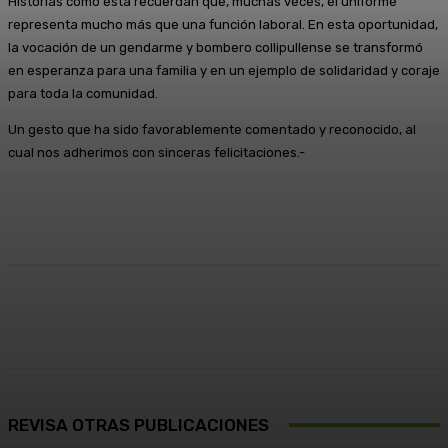
Historias como esta recuerdan que, muchas veces, el uniforme
representa mucho más que una función laboral. En esta oportunidad,
la vocación de un gendarme y bombero collipullense se transformó
en esperanza para una familia y en un ejemplo de solidaridad y coraje
para toda la comunidad.
Un gesto que ha sido favorablemente comentado y reconocido, al
cual nos adherimos con sinceras felicitaciones.-
Facebook
X
Pinterest
WhatsApp
REVISA OTRAS PUBLICACIONES