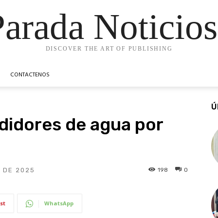
Parada Noticios
DISCOVER THE ART OF PUBLISHING
CONTACTENOS
Ú
didores de agua por
198
0
O DE 2025
st
WhatsApp