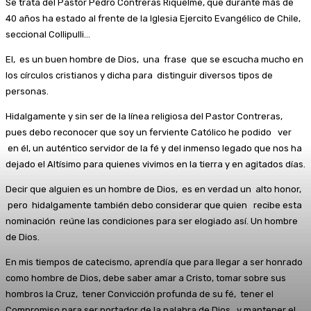
Se trata del Pastor Pedro Contreras Riquelme, que durante más de
40 años ha estado al frente de la Iglesia Ejercito Evangélico de Chile,
seccional Collipulli…
El, es un buen hombre de Dios, una frase que se escucha mucho en
los círculos cristianos y dicha para distinguir diversos tipos de
personas.
Hidalgamente y sin ser de la línea religiosa del Pastor Contreras,
pues debo reconocer que soy un ferviente Católico he podido ver
en él, un auténtico servidor de la fé y del inmenso legado que nos ha
dejado el Altísimo para quienes vivimos en la tierra y en agitados días.
Decir que alguien es un hombre de Dios, es en verdad un alto honor,
pero hidalgamente también debo considerar que quien recibe esta
nominación reúne las condiciones para ser elogiado así. Un hombre
de Dios.
En mis tiempos de catecismo, aprendía que para llegar a ser honrado
como hombre de Dios, debe saber amar a Cristo, tomar sobre sus
hombros la Cruz, tener Convicción profunda de su fé, tener el
Compromiso para ser portador de la palabra de Dios, y mantener el