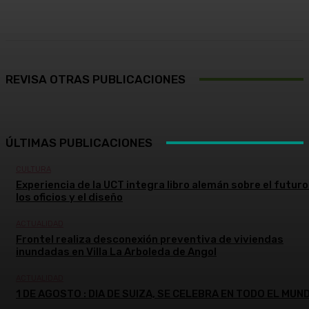
Facebook
X
Pinterest
WhatsApp
REVISA OTRAS PUBLICACIONES
ÚLTIMAS PUBLICACIONES
CULTURA
Experiencia de la UCT integra libro alemán sobre el futuro
los oficios y el diseño
ACTUALIDAD
Frontel realiza desconexión preventiva de viviendas
inundadas en Villa La Arboleda de Angol
ACTUALIDAD
1 DE AGOSTO : DIA DE SUIZA, SE CELEBRA EN TODO EL MUN