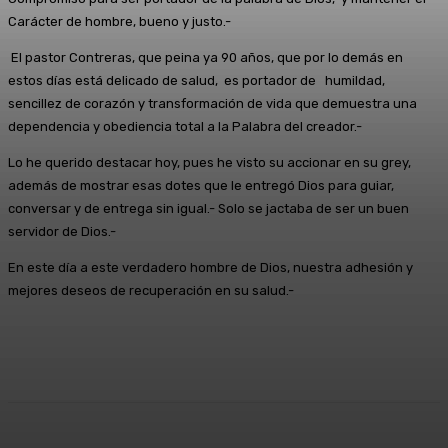
Carácter de hombre, bueno y justo.-
El pastor Contreras, que peina ya 90 años, que por lo demás en
estos días está delicado de salud, es portador de humildad,
sencillez de corazón y transformación de vida que demuestra una
dependencia y obediencia total a la Palabra del creador.-
Lo he querido destacar hoy, pues he visto su accionar en su grey,
además de mostrar esas dotes que le entregó Dios para guiar,
conversar y de entrega sin igual.- Solo se jactaba de ser un buen
servidor de Dios.-
En este día a este verdadero hombre de Dios, nuestra adhesión y
mejores deseos de recuperación en su salud.-