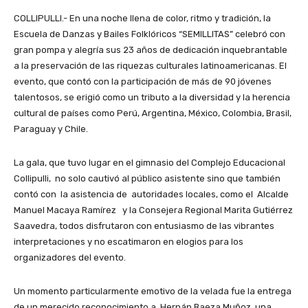
COLLIPULLI.- En una noche llena de color, ritmo y tradición, la
Escuela de Danzas y Bailes Folklóricos “SEMILLITAS” celebró con
gran pompa y alegría sus 23 años de dedicación inquebrantable
a la preservación de las riquezas culturales latinoamericanas. El
evento, que contó con la participación de más de 90 jóvenes
talentosos, se erigió como un tributo a la diversidad y la herencia
cultural de países como Perú, Argentina, México, Colombia, Brasil,
Paraguay y Chile.
La gala, que tuvo lugar en el gimnasio del Complejo Educacional
Collipulli, no solo cautivó al público asistente sino que también
contó con la asistencia de autoridades locales, como el Alcalde
Manuel Macaya Ramírez y la Consejera Regional Marita Gutiérrez
Saavedra, todos disfrutaron con entusiasmo de las vibrantes
interpretaciones y no escatimaron en elogios para los
organizadores del evento.
Un momento particularmente emotivo de la velada fue la entrega
de un merecido reconocimiento a Hernán Baeza Muñoz, una