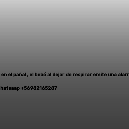
n el pañal , el bebé al dejar de respirar emite una ala
o whatsaap +56982165287