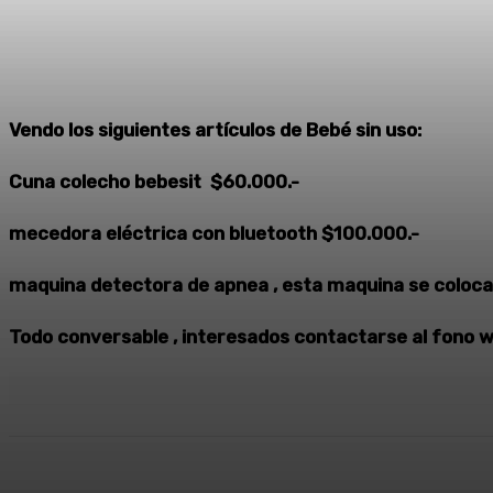
Vendo los siguientes artículos de Bebé sin uso:
Cuna colecho bebesit $60.000.-
mecedora eléctrica con bluetooth $100.000.-
maquina detectora de apnea , esta maquina se coloca e
Todo conversable , interesados contactarse al fon