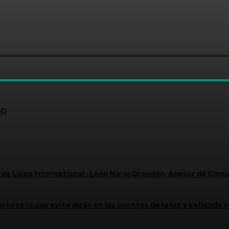
WhatsApp
DO
 de Lions International : León Mario Grandón, Asesor de Comu
yecto que evita alzas en las cuentas de la luz y extiende s