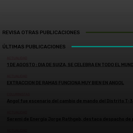
Cuota
Facebook
X
Pinterest
REVISA OTRAS PUBLICACIONES
ÚLTIMAS PUBLICACIONES
ACTUALIDAD
1 DE AGOSTO : DIA DE SUIZA, SE CELEBRA EN TODO EL MUN
ACTUALIDAD
EXTRACCION DE RAMAS FUNCIONA MUY BIEN EN ANGOL
COLUMNISTAS
Angol fue escenario del cambio de mando del Distrito T-3
ACTUALIDAD
Seremi de Energía Jorge Rathgeb, destaca despacho de pro
ACTUALIDAD