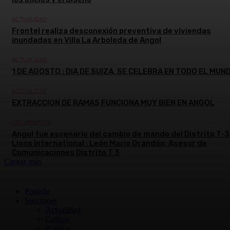
ACTUALIDAD
Frontel realiza desconexión preventiva de viviendas
inundadas en Villa La Arboleda de Angol
ACTUALIDAD
1 DE AGOSTO : DIA DE SUIZA, SE CELEBRA EN TODO EL MUN
ACTUALIDAD
EXTRACCION DE RAMAS FUNCIONA MUY BIEN EN ANGOL
COLUMNISTAS
Angol fue escenario del cambio de mando del Distrito T-3
Lions International : León Mario Grandón, Asesor de
Comunicaciones Distrito T 3
Cargar más
Portada
Secciones
Actualidad
Cultura
Política