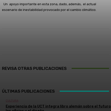
Un apoyo importante en esta zona, dado, además, el actual
escenario de inestabilidad provocado por el cambio climático.
Facebook
X
Pinterest
WhatsApp
REVISA OTRAS PUBLICACIONES
ÚLTIMAS PUBLICACIONES
CULTURA
Experiencia de la UCT integra libro alemán sobre el futuro
los oficios y el diseño