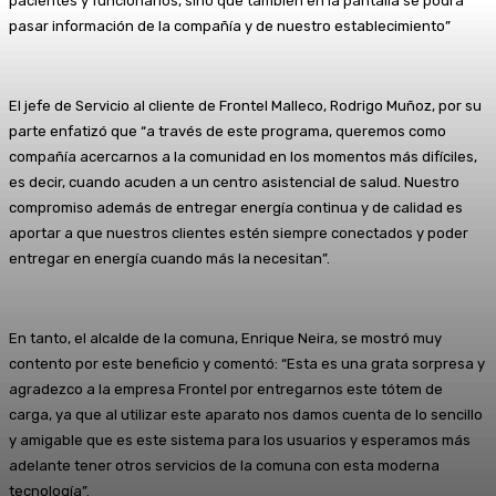
pacientes y funcionarios, sino que también en la pantalla se podrá
pasar información de la compañía y de nuestro establecimiento”
El jefe de Servicio al cliente de Frontel Malleco, Rodrigo Muñoz, por su
parte enfatizó que “a través de este programa, queremos como
compañía acercarnos a la comunidad en los momentos más difíciles,
es decir, cuando acuden a un centro asistencial de salud. Nuestro
compromiso además de entregar energía continua y de calidad es
aportar a que nuestros clientes estén siempre conectados y poder
entregar en energía cuando más la necesitan”.
En tanto, el alcalde de la comuna, Enrique Neira, se mostró muy
contento por este beneficio y comentó: “Esta es una grata sorpresa y
agradezco a la empresa Frontel por entregarnos este tótem de
carga, ya que al utilizar este aparato nos damos cuenta de lo sencillo
y amigable que es este sistema para los usuarios y esperamos más
adelante tener otros servicios de la comuna con esta moderna
tecnología”.