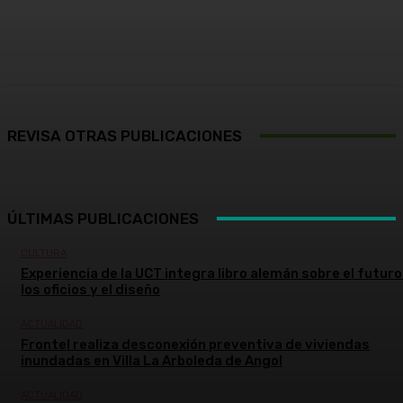
Facebook
X
Pinterest
WhatsApp
REVISA OTRAS PUBLICACIONES
ÚLTIMAS PUBLICACIONES
CULTURA
Experiencia de la UCT integra libro alemán sobre el futuro
los oficios y el diseño
ACTUALIDAD
Frontel realiza desconexión preventiva de viviendas
inundadas en Villa La Arboleda de Angol
ACTUALIDAD