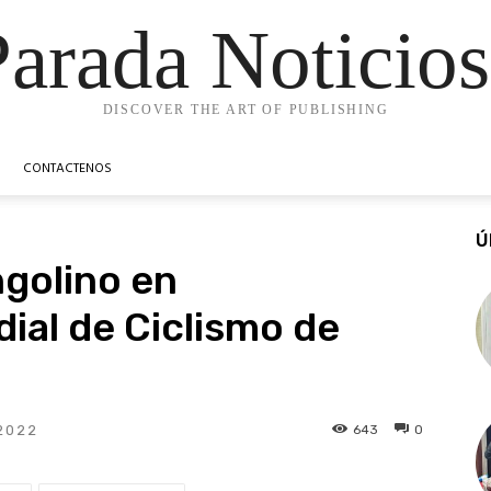
Parada Noticios
DISCOVER THE ART OF PUBLISHING
CONTACTENOS
Ú
golino en
al de Ciclismo de
643
0
2022