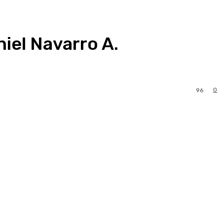
niel Navarro A.
0
96