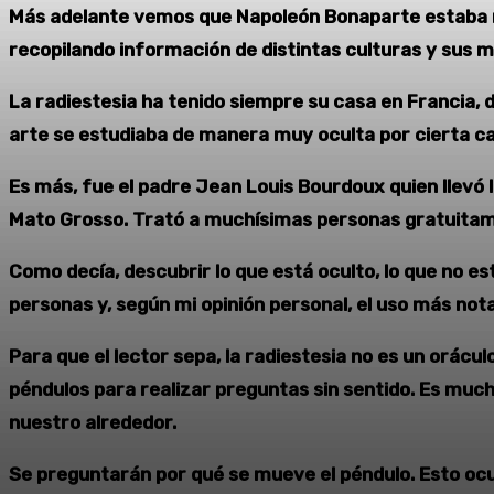
Más adelante vemos que Napoleón Bonaparte estaba mu
recopilando información de distintas culturas y sus mi
La radiestesia ha tenido siempre su casa en Francia, 
arte se estudiaba de manera muy oculta por cierta ca
Es más, fue el padre Jean Louis Bourdoux quien llevó la
Mato Grosso. Trató a muchísimas personas gratuitame
Como decía, descubrir lo que está oculto, lo que no es
personas y, según mi opinión personal, el uso más nota
Para que el lector sepa, la radiestesia no es un orácu
péndulos para realizar preguntas sin sentido. Es muc
nuestro alrededor.
Se preguntarán por qué se mueve el péndulo. Esto oc