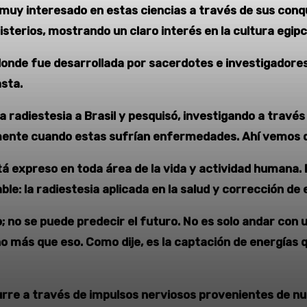
y interesado en estas ciencias a través de sus conqui
sterios, mostrando un claro interés en la cultura egipci
donde fue desarrollada por sacerdotes e investigadores
sta.
 radiestesia a Brasil y pesquisó, investigando a través 
nte cuando estas sufrían enfermedades. Ahí vemos que 
tá expreso en toda área de la vida y actividad humana. 
ble: la radiestesia aplicada en la salud y corrección d
lo; no se puede predecir el futuro. No es solo andar con
ho más que eso. Como dije, es la captación de energías
urre a través de impulsos nerviosos provenientes de n