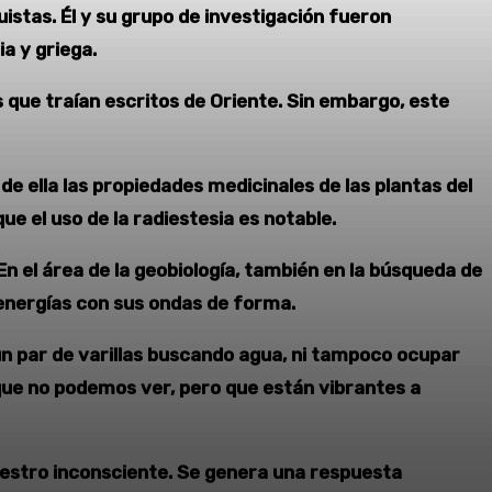
stas. Él y su grupo de investigación fueron
a y griega.
 que traían escritos de Oriente. Sin embargo, este
de ella las propiedades medicinales de las plantas del
el uso de la radiestesia es notable.
En el área de la geobiología, también en la búsqueda de
e energías con sus ondas de forma.
 un par de varillas buscando agua, ni tampoco ocupar
 que no podemos ver, pero que están vibrantes a
uestro inconsciente. Se genera una respuesta