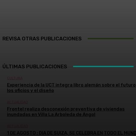
Facebook
X
Pinterest
WhatsApp
REVISA OTRAS PUBLICACIONES
ÚLTIMAS PUBLICACIONES
CULTURA
Experiencia de la UCT integra libro alemán sobre el futuro
los oficios y el diseño
ACTUALIDAD
Frontel realiza desconexión preventiva de viviendas
inundadas en Villa La Arboleda de Angol
ACTUALIDAD
1 DE AGOSTO : DIA DE SUIZA, SE CELEBRA EN TODO EL MUN