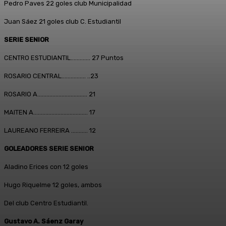
Pedro Paves 22 goles club Municipalidad
Juan Sáez 21 goles club C. Estudiantil
SERIE SENIOR
CENTRO ESTUDIANTIL…………. 27 Puntos
ROSARIO CENTRAL……………. ..23
ROSARIO A…………………………… 21
MAITEN A……………………………… 17
LAUREANO FERREIRA ……….. 12
GOLEADORES SERIE SENIOR
Aladino Erices con 12 goles
Hugo Riquelme 12 goles, ambos
Del club Centro Estudiantil.
Gustavo A. Sáenz Garay