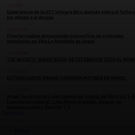
CULTURA
Experiencia de la UCT integra libro alemán sobre el futuro
los oficios y el diseño
ACTUALIDAD
Frontel realiza desconexión preventiva de viviendas
inundadas en Villa La Arboleda de Angol
ACTUALIDAD
1 DE AGOSTO : DIA DE SUIZA, SE CELEBRA EN TODO EL MUN
ACTUALIDAD
EXTRACCION DE RAMAS FUNCIONA MUY BIEN EN ANGOL
COLUMNISTAS
Angol fue escenario del cambio de mando del Distrito T-3
Lions International : León Mario Grandón, Asesor de
Comunicaciones Distrito T 3
Cargar más
Portada