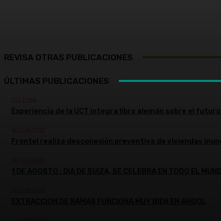
Cuota
Facebook
X
Pinterest
REVISA OTRAS PUBLICACIONES
ÚLTIMAS PUBLICACIONES
CULTURA
Experiencia de la UCT integra libro alemán sobre el futuro 
ACTUALIDAD
Frontel realiza desconexión preventiva de viviendas inun
ACTUALIDAD
1 DE AGOSTO : DIA DE SUIZA, SE CELEBRA EN TODO EL MUN
ACTUALIDAD
EXTRACCION DE RAMAS FUNCIONA MUY BIEN EN ANGOL
COLUMNISTAS