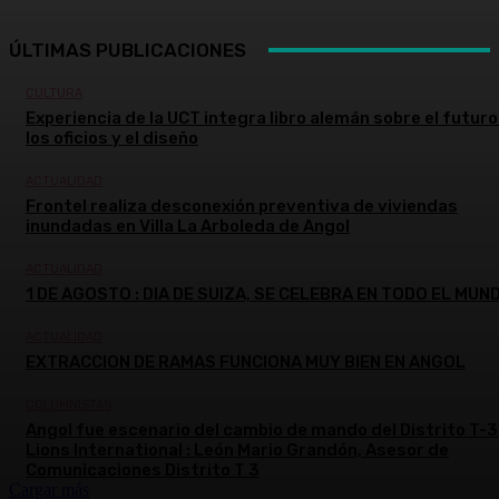
ÚLTIMAS PUBLICACIONES
CULTURA
Experiencia de la UCT integra libro alemán sobre el futuro
los oficios y el diseño
ACTUALIDAD
Frontel realiza desconexión preventiva de viviendas
inundadas en Villa La Arboleda de Angol
ACTUALIDAD
1 DE AGOSTO : DIA DE SUIZA, SE CELEBRA EN TODO EL MUN
ACTUALIDAD
EXTRACCION DE RAMAS FUNCIONA MUY BIEN EN ANGOL
COLUMNISTAS
Angol fue escenario del cambio de mando del Distrito T-3
Lions International : León Mario Grandón, Asesor de
Comunicaciones Distrito T 3
Cargar más