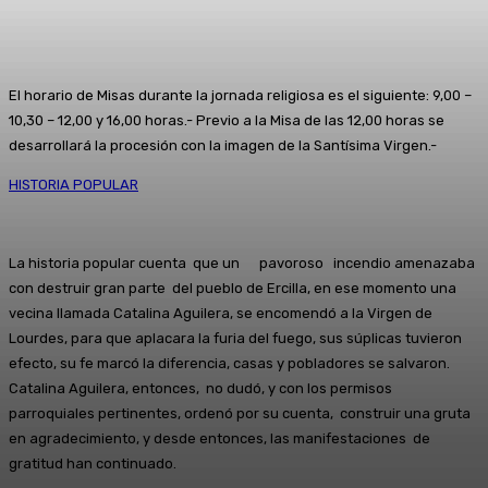
El horario de Misas durante la jornada religiosa es el siguiente: 9,00 –
10,30 – 12,00 y 16,00 horas.- Previo a la Misa de las 12,00 horas se
desarrollará la procesión con la imagen de la Santísima Virgen.-
HISTORIA POPULAR
La historia popular cuenta que un pavoroso incendio amenazaba
con destruir gran parte del pueblo de Ercilla, en ese momento una
vecina llamada Catalina Aguilera, se encomendó a la Virgen de
Lourdes, para que aplacara la furia del fuego, sus súplicas tuvieron
efecto, su fe marcó la diferencia, casas y pobladores se salvaron.
Catalina Aguilera, entonces, no dudó, y con los permisos
parroquiales pertinentes, ordenó por su cuenta, construir una gruta
en agradecimiento, y desde entonces, las manifestaciones de
gratitud han continuado.