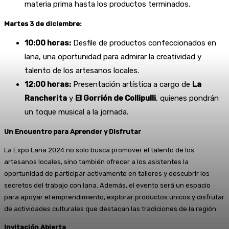
materia prima hasta los productos terminados.
Martes 3 de diciembre:
10:00 horas:
Desfile de productos confeccionados en
lana, una oportunidad para admirar la creatividad y
talento de los artesanos locales.
12:00 horas:
Presentación artística a cargo de
La
Rancherita
y
El Gorrión de Collipulli
, quienes pondrán
un toque musical a la jornada.
Un Encuentro para Aprender y Disfrutar
La Expo Lana 2024 no solo busca promover el talento de los
artesanos locales, sino también ofrecer a los asistentes la
oportunidad de participar activamente en talleres y descubrir los
secretos del trabajo con lana. Además, el evento será un espacio
para apoyar el emprendimiento, explorar productos únicos y disfrutar
de actividades culturales que destacan las tradiciones de la región.
Invitación Abierta