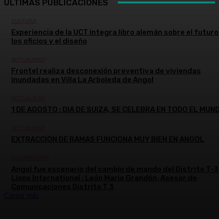
ÚLTIMAS PUBLICACIONES
CULTURA
Experiencia de la UCT integra libro alemán sobre el futuro
los oficios y el diseño
ACTUALIDAD
Frontel realiza desconexión preventiva de viviendas
inundadas en Villa La Arboleda de Angol
ACTUALIDAD
1 DE AGOSTO : DIA DE SUIZA, SE CELEBRA EN TODO EL MUN
ACTUALIDAD
EXTRACCION DE RAMAS FUNCIONA MUY BIEN EN ANGOL
COLUMNISTAS
Angol fue escenario del cambio de mando del Distrito T-3
Lions International : León Mario Grandón, Asesor de
Comunicaciones Distrito T 3
Cargar más