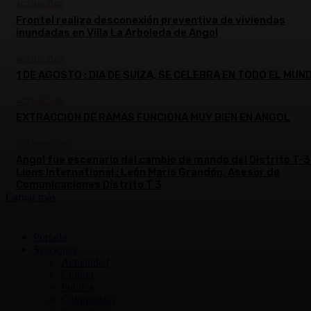
ACTUALIDAD
Frontel realiza desconexión preventiva de viviendas
inundadas en Villa La Arboleda de Angol
ACTUALIDAD
1 DE AGOSTO : DIA DE SUIZA, SE CELEBRA EN TODO EL MUN
ACTUALIDAD
EXTRACCION DE RAMAS FUNCIONA MUY BIEN EN ANGOL
COLUMNISTAS
Angol fue escenario del cambio de mando del Distrito T-3
Lions International : León Mario Grandón, Asesor de
Comunicaciones Distrito T 3
Cargar más
Portada
Secciones
Actualidad
Cultura
Política
Columnistas