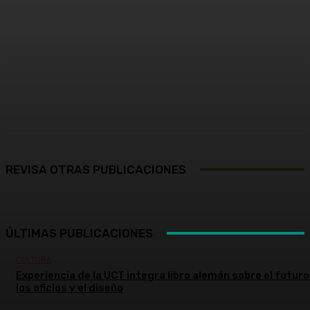
Facebook
X
Pinterest
WhatsApp
REVISA OTRAS PUBLICACIONES
ÚLTIMAS PUBLICACIONES
CULTURA
Experiencia de la UCT integra libro alemán sobre el futuro
los oficios y el diseño