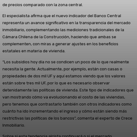
de precios comparado con la zona central.
El especialista afirma que el nuevo indicador del Banco Central
representa un avance significativo en la transparencia del mercado
inmobiliario, complementando las mediciones tradicionales de la
Cámara Chilena de la Construcción, haciendo que ambas se
complementen, con miras a generar ajustes en los beneficios
estatales en materia de vivienda.
“Los subsidios hoy día no se condicen un poco de lo que realmente
necesita la gente. Actualmente, por ejemplo, están con casas o
propiedades de dos mil UF y aquí estamos viendo que los valores
están sobre tres mil UF, por lo que es necesario observar
detenidamente las políticas de vivienda. Este tipo de indicadores que
van mostrando cómo va evolucionando el costo de las viviendas,
pero tenemos que contrastarlo también con otros indicadores como
cuánto ha ido incrementando el ingreso y cómo están siendo más
restrictivas las políticas de los bancos”, comenta el experto de Crece
Inmobiliario.
Sobre si esta tendencia alcista continuará o si el mercado