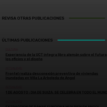
REVISA OTRAS PUBLICACIONES
ÚLTIMAS PUBLICACIONES
CULTURA
Experiencia de la UCT integra libro alemán sobre el futuro
los oficios y el diseño
ACTUALIDAD
Frontel realiza desconexión preventiva de viviendas
inundadas en Villa La Arboleda de Angol
ACTUALIDAD
1 DE AGOSTO : DIA DE SUIZA, SE CELEBRA EN TODO EL MUN
ACTUALIDAD