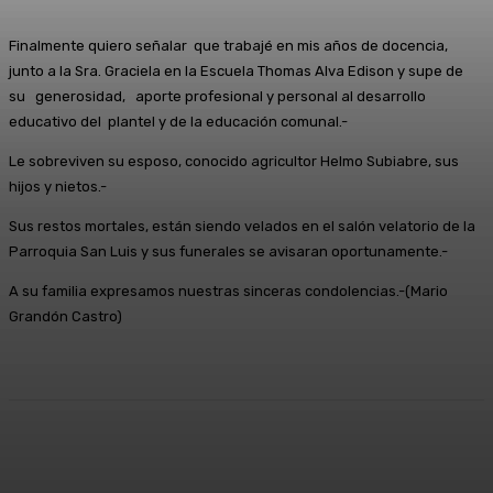
Finalmente quiero señalar que trabajé en mis años de docencia,
junto a la Sra. Graciela en la Escuela Thomas Alva Edison y supe de
su generosidad, aporte profesional y personal al desarrollo
educativo del plantel y de la educación comunal.-
Le sobreviven su esposo, conocido agricultor Helmo Subiabre, sus
hijos y nietos.-
Sus restos mortales, están siendo velados en el salón velatorio de la
Parroquia San Luis y sus funerales se avisaran oportunamente.-
A su familia expresamos nuestras sinceras condolencias.-(Mario
Grandón Castro)
Facebook
X
Pinterest
WhatsApp