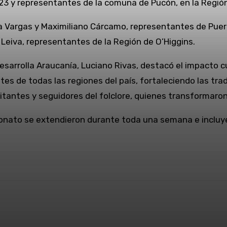
23 y representantes de la comuna de Pucón, en la Región
 Vargas y Maximiliano Cárcamo, representantes de Puert
Leiva, representantes de la Región de O’Higgins.
Desarrolla Araucanía,
Luciano Rivas
, destacó el impacto cu
s de todas las regiones del país, fortaleciendo las trad
isitantes y seguidores del folclore, quienes transformaro
nato se extendieron durante toda una semana e incluyer
WhatsApp