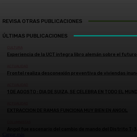
REVISA OTRAS PUBLICACIONES
ÚLTIMAS PUBLICACIONES
CULTURA
Experiencia de la UCT integra libro alemán sobre el futuro 
ACTUALIDAD
Frontel realiza desconexión preventiva de viviendas inun
ACTUALIDAD
1 DE AGOSTO : DIA DE SUIZA, SE CELEBRA EN TODO EL MUN
ACTUALIDAD
EXTRACCION DE RAMAS FUNCIONA MUY BIEN EN ANGOL
COLUMNISTAS
Angol fue escenario del cambio de mando del Distrito T-3
Cargar más