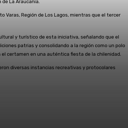
 de La Araucanía.
o Varas, Región de Los Lagos, mientras que el tercer
ltural y turístico de esta iniciativa, señalando que el
iciones patrias y consolidando a la región como un polo
n el certamen en una auténtica fiesta de la chilenidad.
on diversas instancias recreativas y protocolares