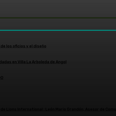
de los oficios y el diseño
dadas en Villa La Arboleda de Angol
DO
 de Lions International : León Mario Grandón, Asesor de Comu