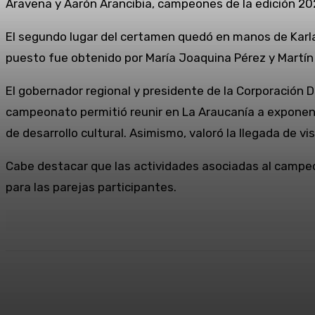
Aravena y Aarón Arancibia, campeones de la edición 20
El segundo lugar del certamen quedó en manos de Karla
puesto fue obtenido por María Joaquina Pérez y Martín 
El gobernador regional y presidente de la Corporación 
campeonato permitió reunir en La Araucanía a exponente
de desarrollo cultural. Asimismo, valoró la llegada de v
Cabe destacar que las actividades asociadas al campeo
para las parejas participantes.
Cuota
Facebook
X
Pinterest