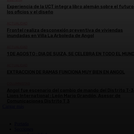
Experiencia de la UCT integra libro alemán sobre el futuro
los oficios y el diseño
ACTUALIDAD
Frontel realiza desconexión preventiva de viviendas
inundadas en Villa La Arboleda de Angol
ACTUALIDAD
1 DE AGOSTO : DIA DE SUIZA, SE CELEBRA EN TODO EL MUN
ACTUALIDAD
EXTRACCION DE RAMAS FUNCIONA MUY BIEN EN ANGOL
COLUMNISTAS
Angol fue escenario del cambio de mando del Distrito T-3
Lions International : León Mario Grandón, Asesor de
Comunicaciones Distrito T 3
Cargar más
Portada
Secciones