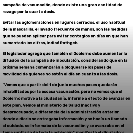
campaña de vacunación, donde existe una gran cantidad de
rezago por la cuarta dosis.
Evitar las aglomeraciones en lugares cerrados, el uso habitual
de la mascarilla, el lavado frecuente de manos, son las medidas
que se pueden aplicar para evitar contagios en días en que han
aumentado las cifras, indicó Rathgeb.
El legislador agregó que también el Gobierno debe aumentar la
difusión de la campaña de inoculación, considerando que en la
próxima semana comenzarán a bloquearse los pases de
movilidad de quienes no estén al día en cuanto a las dosis.
“Vemos que a partir del 1 de junio muchos pases quedarán
inhabilitados por la escasa vacunación, pero no vemos que el
Gobierno motive a la ciudadanía, informe a efecto de avanzar en
este plan. Vemos al ministerio de Salud inactivo y
despreocupado, a diferencia de la administración anterior
donde a diario se entregaba información y se hacía un llamado
al cuidado, se informaba de la vacunación y se avanzaba en el
tema sanitario de toda la población”, manifestó el diputado y