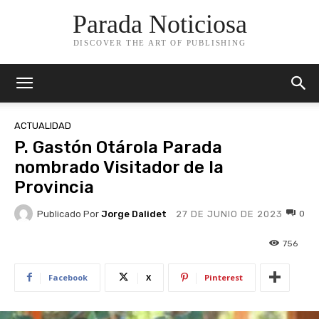
Parada Noticiosa
DISCOVER THE ART OF PUBLISHING
ACTUALIDAD
P. Gastón Otárola Parada
nombrado Visitador de la
Provincia
Publicado Por
Jorge Dalidet
0
27 DE JUNIO DE 2023
756
Facebook
X
Pinterest