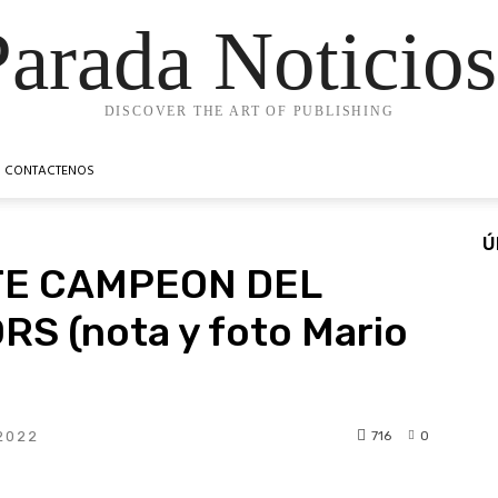
Parada Noticios
DISCOVER THE ART OF PUBLISHING
CONTACTENOS
Ú
TE CAMPEON DEL
S (nota y foto Mario
716
0
2022