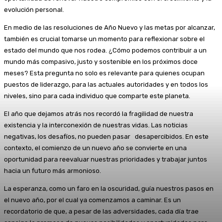
evolución personal.
En medio de las resoluciones de Año Nuevo y las metas por alcanzar,
también es crucial tomarse un momento para reflexionar sobre el
estado del mundo que nos rodea. ¿Cómo podemos contribuir a un
mundo más compasivo, justo y sostenible en los próximos doce
meses? Esta pregunta no solo es relevante para quienes ocupan
puestos de liderazgo, para las actuales autoridades y en todos los
niveles, sino para cada individuo que comparte este planeta.
El año que dejamos atrás nos recordó la fragilidad de nuestra
existencia y la interconexión de nuestras vidas. Las noticias
negativas, los desafíos, no pueden pasar desapercibidos. En este
contexto, el comienzo de un nuevo año se convierte en una
oportunidad para reevaluar nuestras prioridades y trabajar juntos
hacia un futuro más armonioso.
La esperanza, como un faro en la oscuridad, guía nuestros pasos en
el nuevo año, por el cual ya comenzamos a caminar. Es un
recordatorio de que, a pesar de las adversidades, cada día trae