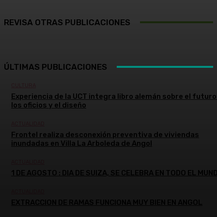
REVISA OTRAS PUBLICACIONES
ÚLTIMAS PUBLICACIONES
CULTURA
Experiencia de la UCT integra libro alemán sobre el futuro
los oficios y el diseño
ACTUALIDAD
Frontel realiza desconexión preventiva de viviendas
inundadas en Villa La Arboleda de Angol
ACTUALIDAD
1 DE AGOSTO : DIA DE SUIZA, SE CELEBRA EN TODO EL MUN
ACTUALIDAD
EXTRACCION DE RAMAS FUNCIONA MUY BIEN EN ANGOL