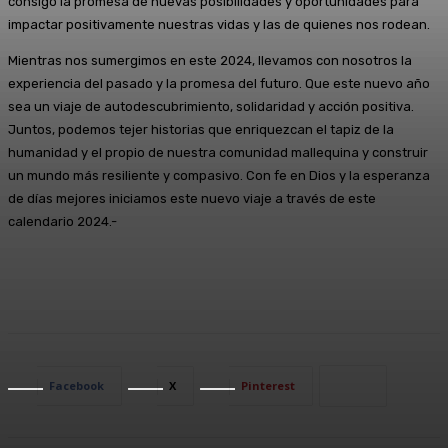
consigo la promesa de nuevas posibilidades y oportunidades para
impactar positivamente nuestras vidas y las de quienes nos rodean.
Mientras nos sumergimos en este 2024, llevamos con nosotros la
experiencia del pasado y la promesa del futuro. Que este nuevo año
sea un viaje de autodescubrimiento, solidaridad y acción positiva.
Juntos, podemos tejer historias que enriquezcan el tapiz de la
humanidad y el propio de nuestra comunidad mallequina y construir
un mundo más resiliente y compasivo. Con fe en Dios y la esperanza
de días mejores iniciamos este nuevo viaje a través de este
calendario 2024.-
Facebook
X
Pinterest