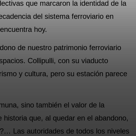
lectivas que marcaron la identidad de la
ecadencia del sistema ferroviario en
 encuentra hoy.
dono de nuestro patrimonio ferroviario
pacios. Collipulli, con su viaducto
urismo y cultura, pero su estación parece
muna, sino también el valor de la
e historia que, al quedar en el abandono,
?… Las autoridades de todos los niveles