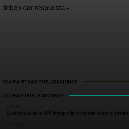
deben dar respuesta.-
Cuota
Facebook
X
Pinterest
REVISA OTRAS PUBLICACIONES
ÚLTIMAS PUBLICACIONES
CULTURA
Experiencia de la UCT integra libro alemán sobre el futuro 
ACTUALIDAD