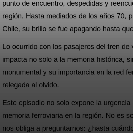
punto de encuentro, despedidas y reencuen
región. Hasta mediados de los años 70, pr
Chile, su brillo se fue apagando hasta qu
Lo ocurrido con los pasajeros del tren de
impacta no solo a la memoria histórica, si
monumental y su importancia en la red ferr
relegada al olvido.
Este episodio no solo expone la urgencia d
memoria ferroviaria en la región. No es s
nos obliga a preguntarnos: ¿hasta cuánd