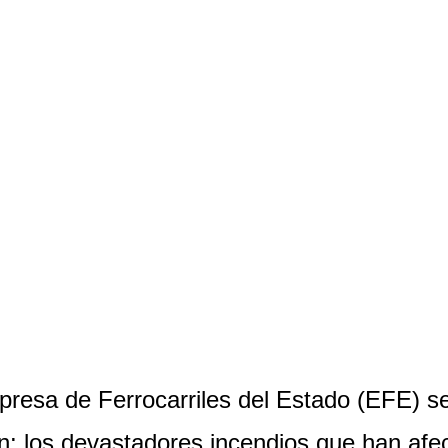
esa de Ferrocarriles del Estado (EFE) se v
n: los devastadores incendios que han afec