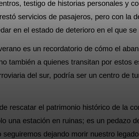
tros, testigo de historias personales y co
estó servicios de pasajeros, pero con la d
edar en el estado de deterioro en el que se
 verano es un recordatorio de cómo el aban
no también a quienes transitan por estos es
oviaria del sur, podría ser un centro de t
e rescatar el patrimonio histórico de la co
olo una estación en ruinas; es un pedazo d
o seguiremos dejando morir nuestro legado