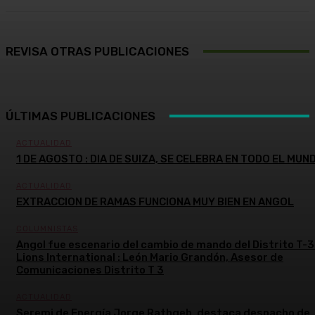
REVISA OTRAS PUBLICACIONES
ÚLTIMAS PUBLICACIONES
ACTUALIDAD
1 DE AGOSTO : DIA DE SUIZA, SE CELEBRA EN TODO EL MUN
ACTUALIDAD
EXTRACCION DE RAMAS FUNCIONA MUY BIEN EN ANGOL
COLUMNISTAS
Angol fue escenario del cambio de mando del Distrito T-3
Lions International : León Mario Grandón, Asesor de
Comunicaciones Distrito T 3
ACTUALIDAD
Seremi de Energía Jorge Rathgeb, destaca despacho de