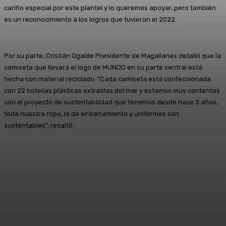
cariño especial por este plantel y lo queremos apoyar, pero también
es un reconocimiento a los logros que tuvieron el 2022.
Por su parte, Cristián Ogalde Presidente de Magallanes detalló que la
camiseta que llevará el logo de MUNDO en su parte central está
hecha con material reciclado. “Cada camiseta está confeccionada
con 22 botellas plásticas extraídas del mar y estamos muy contentos
con el proyecto de sustentabilidad que tenemos desde hace 3 años,
toda nuestra ropa, la de entrenamiento y uniformes son
sustentables”, resaltó.
Facebook
X
Pinterest
WhatsApp