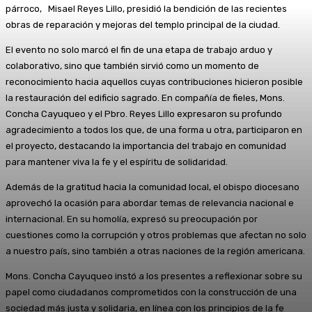
párroco, Misael Reyes Lillo, presidió la bendición de las recientes
obras de reparación y mejoras del templo principal de la ciudad.
El evento no solo marcó el fin de una etapa de trabajo arduo y
colaborativo, sino que también sirvió como un momento de
reconocimiento hacia aquellos cuyas contribuciones hicieron posible
la restauración del edificio sagrado. En compañía de fieles, Mons.
Concha Cayuqueo y el Pbro. Reyes Lillo expresaron su profundo
agradecimiento a todos los que, de una forma u otra, participaron en
el proyecto, destacando la importancia del trabajo en comunidad
para mantener viva la fe y el espíritu de solidaridad.
Además de la gratitud hacia la comunidad local, el obispo diocesano
aprovechó la ocasión para abordar temas de relevancia nacional e
internacional. En su homolía, expresó su preocupación por
cuestiones como la corrupción y otros problemas que afectan no solo
a nuestro país, sino también a otras naciones de la región americana.
Mons. Concha Cayuqueo instó a los presentes a reflexionar sobre su
papel como ciudadanos comprometidos con la construcción de una
sociedad más justa y solidaria, en línea con los principios de la fe