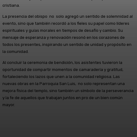
cristiana.
La presencia del obispo no solo agregó un sentido de solemnidad al
evento, sino que también recordó a los fieles su papel como líderes
espirituales y guías morales en tiempos de desafío y cambio. Su
mensaje de esperanza y renovación resonó en los corazones de
todos los presentes, inspirando un sentido de unidad y propósito en
la comunidad.
Al concluir la ceremonia de bendición, los asistentes tuvieron la
oportunidad de compartir momentos de camaradería y gratitud,
fortaleciendo los lazos que unen a la comunidad religiosa. Las
nuevas obras en la Parroquia San Luis, no solo representan una
mejora física del templo, sino también un símbolo de la perseverancia
y la fe de aquellos que trabajan juntos en pro de un bien común
mayor.