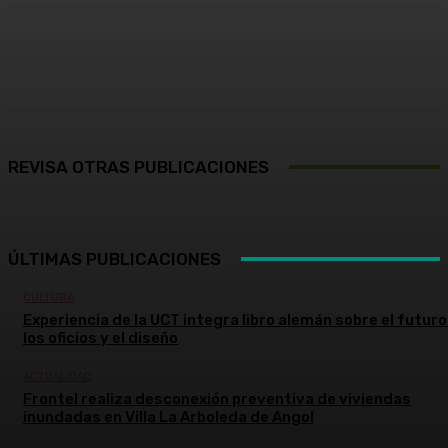
Facebook
X
Pinterest
WhatsApp
REVISA OTRAS PUBLICACIONES
ÚLTIMAS PUBLICACIONES
CULTURA
Experiencia de la UCT integra libro alemán sobre el futuro
los oficios y el diseño
ACTUALIDAD
Frontel realiza desconexión preventiva de viviendas
inundadas en Villa La Arboleda de Angol