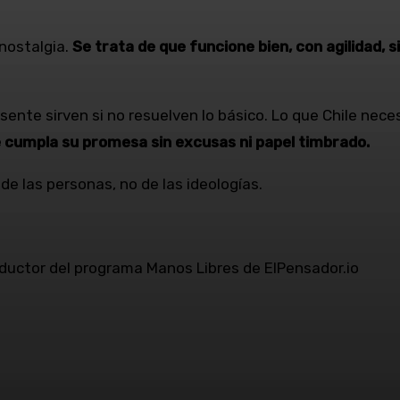
 nostalgia.
Se trata de que funcione bien, con agilidad, si
resente sirven si no resuelven lo básico. Lo que Chile n
e cumpla su promesa sin excusas ni papel timbrado.
 de las personas, no de las ideologías.
ductor del programa Manos Libres de ElPensador.io