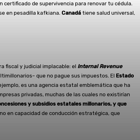
un certificado de supervivencia para renovar tu cédula.
rse en pesadilla kafkiana.
Canadá
tiene salud universal,
a fiscal y judicial implacable: el
Internal Revenue
ultimillonarios– que no pague sus impuestos. El
Estado
 ejemplo, es una agencia estatal emblemática que ha
empresas privadas, muchas de las cuales no existirían
esiones y subsidios estatales millonarios, y que
ino en capacidad de conducción estratégica, que