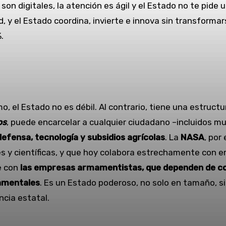
son digitales, la atención es ágil y el Estado no te pide 
ad, y el Estado coordina, invierte e innova sin transforma
.
mo, el Estado no es débil. Al contrario, tiene una estructur
os
, puede encarcelar a cualquier ciudadano –incluidos m
 defensa, tecnología y subsidios agrícolas
. La
NASA
, por
es y científicas, y que hoy colabora estrechamente con 
e con
las empresas armamentistas, que dependen de conc
amentales
. Es un Estado poderoso, no solo en tamaño, s
ncia estatal.