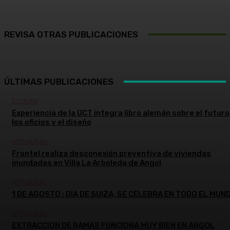
REVISA OTRAS PUBLICACIONES
ÚLTIMAS PUBLICACIONES
CULTURA
Experiencia de la UCT integra libro alemán sobre el futuro
los oficios y el diseño
ACTUALIDAD
Frontel realiza desconexión preventiva de viviendas
inundadas en Villa La Arboleda de Angol
ACTUALIDAD
1 DE AGOSTO : DIA DE SUIZA, SE CELEBRA EN TODO EL MUN
ACTUALIDAD
EXTRACCION DE RAMAS FUNCIONA MUY BIEN EN ANGOL