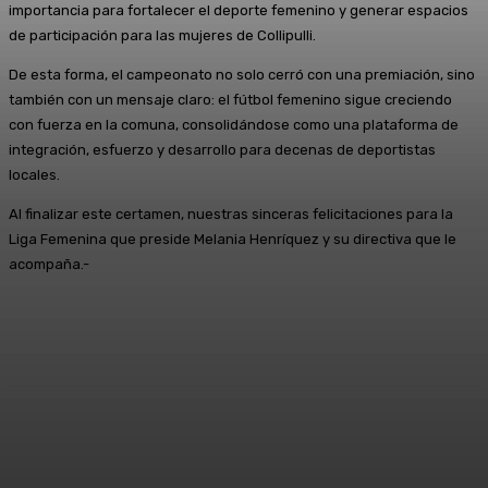
importancia para fortalecer el deporte femenino y generar espacios
de participación para las mujeres de Collipulli.
De esta forma, el campeonato no solo cerró con una premiación, sino
también con un mensaje claro: el fútbol femenino sigue creciendo
con fuerza en la comuna, consolidándose como una plataforma de
integración, esfuerzo y desarrollo para decenas de deportistas
locales.
Al finalizar este certamen, nuestras sinceras felicitaciones para la
Liga Femenina que preside Melania Henríquez y su directiva que le
acompaña.-
Facebook
X
Pinterest
WhatsApp