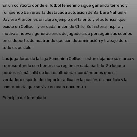
En un contexto donde el fútbol femenino sigue ganando terreno y
rompiendo barreras, la destacada actuación de Barbara Nahuel y
Javiera Alarcón es un claro ejemplo del talento y el potencial que
existe en Collipulli y en cada rincón de Chile. Su historia inspira y
motiva a nuevas generaciones de jugadoras a perseguir sus sueños
en el deporte, demostrando que con determinación y trabajo duro,
todo es posible.
Las jugadoras de la Liga Femenina Collipulli están dejando su marca y
representando con honor a su región en cada partido. Su legado
perdurará más allá de los resultados, recordándonos que el
verdadero espíritu del deporte radica en la pasión, el sacrificio y la
camaradería que se vive en cada encuentro.
Principio del formulario