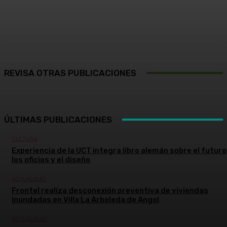
Facebook
X
Pinterest
WhatsApp
REVISA OTRAS PUBLICACIONES
ÚLTIMAS PUBLICACIONES
CULTURA
Experiencia de la UCT integra libro alemán sobre el futuro
los oficios y el diseño
ACTUALIDAD
Frontel realiza desconexión preventiva de viviendas
inundadas en Villa La Arboleda de Angol
ACTUALIDAD