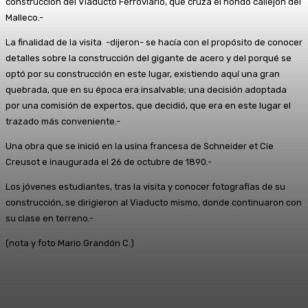
construcción del Viaducto Ferroviario, que cruza el hondo callejón del
Malleco.-
La finalidad de la visita -dijeron- se hacía con el propósito de conocer
detalles sobre la construcción del gigante de acero y del porqué se
optó por su construcción en este lugar, existiendo aquí una gran
quebrada, que en su época era insalvable; una decisión adoptada
por una comisión de expertos, que decidió, que era en este lugar el
trazado más conveniente.-
Una obra que se inició en la usina francesa de Schneider et Cie
Creusot e inaugurada el 26 de octubre de 1890.-
Los jóvenes estudiantes, tras la visita y conocer fotografías de su
construcción, se dirigieron al Viaducto mismo, donde continuaron con
su clase en terreno.-
(nota y foto Mario Grandón C.)