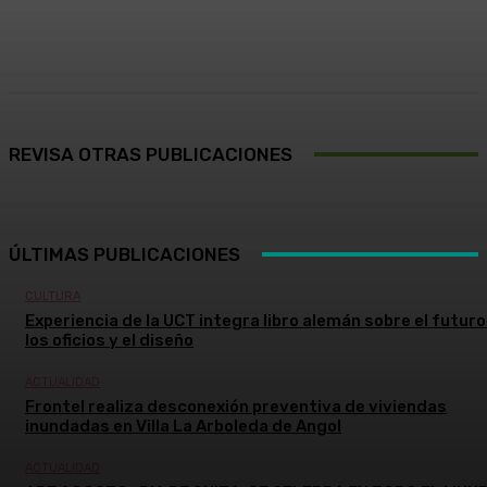
Facebook
X
Pinterest
WhatsApp
REVISA OTRAS PUBLICACIONES
ÚLTIMAS PUBLICACIONES
CULTURA
Experiencia de la UCT integra libro alemán sobre el futuro
los oficios y el diseño
ACTUALIDAD
Frontel realiza desconexión preventiva de viviendas
inundadas en Villa La Arboleda de Angol
ACTUALIDAD