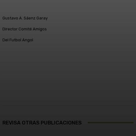
Gustavo A. Sáenz Garay
Director Comité Amigos
Del Futbol Angol
Facebook
X
Pinterest
WhatsApp
REVISA OTRAS PUBLICACIONES