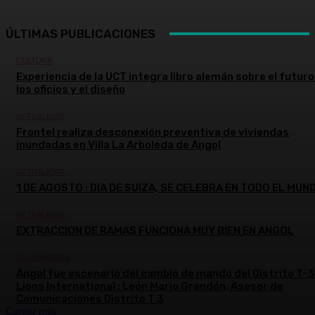
ÚLTIMAS PUBLICACIONES
CULTURA
Experiencia de la UCT integra libro alemán sobre el futuro
los oficios y el diseño
ACTUALIDAD
Frontel realiza desconexión preventiva de viviendas
inundadas en Villa La Arboleda de Angol
ACTUALIDAD
1 DE AGOSTO : DIA DE SUIZA, SE CELEBRA EN TODO EL MUN
ACTUALIDAD
EXTRACCION DE RAMAS FUNCIONA MUY BIEN EN ANGOL
COLUMNISTAS
Angol fue escenario del cambio de mando del Distrito T-3
Lions International : León Mario Grandón, Asesor de
Comunicaciones Distrito T 3
Cargar más