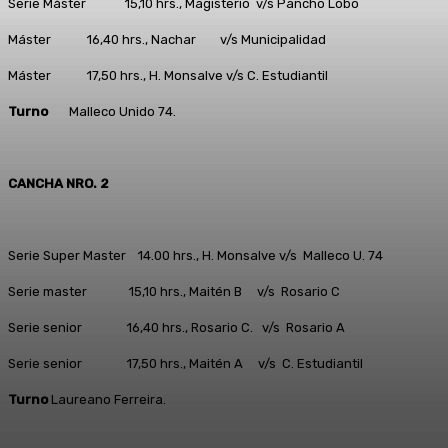
Serie Máster 15,10 hrs., Magisterio v/s Pancho Lobo
Máster 16,40 hrs., Nachar v/s Municipalidad
Máster 17,50 hrs., H. Monsalve v/s C. Estudiantil
Turno
Malleco Unido 74.
CANCHA NRO. 2
Serie Super Master 14.00 hrs., H. Monsalve v/s Malleco U. 74
Serie master 15,10 hrs., Maitén B v/s Rosario C
Serie senior 16,40 hrs., Rosario C. v/s Rosario A
Serie senior 17,50 hrs., Maitén A v/s C. Estudiantil
Turno
Laureano Ferreira.